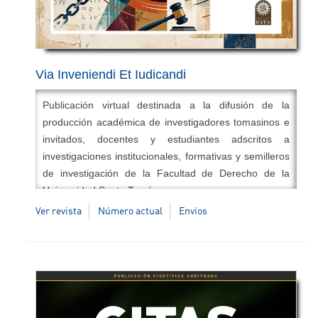
Via Inveniendi Et Iudicandi
Publicación virtual destinada a la difusión de la
producción académica de investigadores tomasinos e
invitados, docentes y estudiantes adscritos a
investigaciones institucionales, formativas y semilleros
de investigación de la Facultad de Derecho de la
Universidad Santo Tomás.
Ver revista
Número actual
Envíos
Temáticas:
Derecho, política, sociología jurídica.
Periodicidad:
semestral
ISSN electrónico:
1909-0528
DOI:
10.15332/19090528
Correo electrónico:
revistaviei@usta.edu.co
Editora en Jefe:
Dra. Nohry Esther Torregrosa
Jiménez