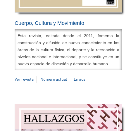
Cuerpo, Cultura y Movimiento
Esta revista, editada desde el 2011, fomenta la
construcción y difusión de nuevo conocimiento en las
áreas de la cultura física, el deporte y la recreación a
niveles nacional e internacional, y se constituye en un
nuevo espacio de discusión y desarrollo humano.
Temáticas:
Cultura física, recreación, deporte,
Ver revista
Número actual
Envíos
educación deporte y recreación.
Periodicidad:
semestral.
ISSN:
2248-4418
ISSN electrónico:
2422-474X
DOI:
10.15332/2422474X
Editora en Jefe:
Cindy Joulieth Castro Ramírez
Editor Asociado:
Luis Enrique Jiménez Garzón
Correo electrónico: