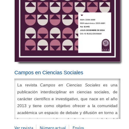
Doaj
,
Redib
,
Dialnet
,
Redalyc
,
Latindex
,
Circ -
Clasificación integrada de Revistas Científicas
,
Base
,
Amelica
,
Google Scholar
,
Miar
,
Ulrich's Periodical
Directory
,
EZB - Elektronische
Zeitschriftenbibliothek/Electronic Journals Library
,
Erih
Plus
,
Academic Search Complete
,
ProQuest Central
,
Sherpa/Romeo
,
Academic Search Premier
,
DRJI
,
Actualidad Iberoamericana
,
Cite Factor
,
Academic
Resource Index
,
Academic Search Ultimate
.
Campos en Ciencias Sociales
La revista
Campos en Ciencias Sociales
es una
publicación interdisciplinar en ciencias sociales, de
carácter científico e investigativo, que nace en el año
2013 y tiene como objetivo ofrecer a la comunidad
académica un espacio de debate y difusión en torno a
las ciencias sociales desde la sociedad del
conocimiento, la cual influye en diferentes ámbitos
Ver revista
Número actual
Envíos