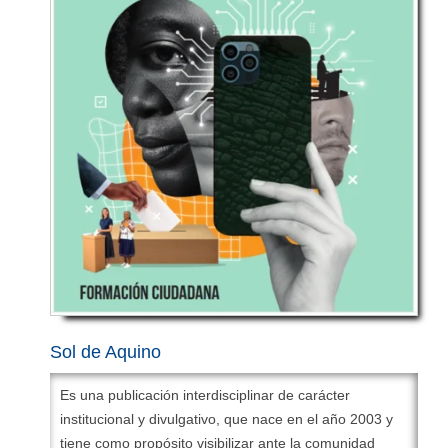
Periodicidad:
Semestral.
ISSN electrónico:
2422-4529
DOI:
https://doi.org/10.15332/24224529
Correo electrónico:
revistadigital.citas@usta.edu.co
Clasificación OCDE:
Ciencias sociales; Otras
Ciencias Sociales
Campos de conocimiento Minciencias:
Multidisciplinar.
Editor en Jefe:
PhD. Juan Carlos Olaya Molano
Editora Asociada:
Mg. Diana Rocío Andrade Salcedo
Sol de Aquino
Es una publicación interdisciplinar de carácter
institucional y divulgativo, que nace en el año 2003 y
tiene como propósito visibilizar ante la comunidad