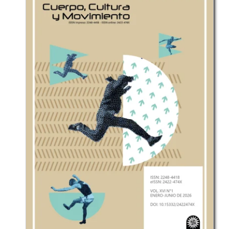
Periodicidad:
semestral.
ISSN:
0120-8462
ISSN electrónico:
2500-5375
DOI:
10.15332/25005375
Editor en Jefe:
Juan Carlos Moreno Ortiz, PhD
Correo electrónico:
cuadernosdefilosofia@usta.edu.co
Indexada en:
ESCI - Emerging Sources Citation Index
,
DOAJ
,
Dialnet
,
Latindex
,
Circ
,
Fuente Académica Plus
,
Fuente Académica Premier
,
Base
,
Google Scholar
,
Miar
,
Ulrich's Periodical Directory
,
Erih Plus
,
Academic
Search Complete
,
ProQuest Central
,
MLA
,
Philpapers
,
Seriunam
,
Academic Search Ultimate,
Open Policy
Finder
,
Publindex
.