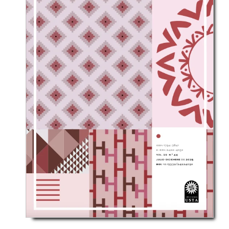
cuerpoculturaymovimiento@usta.edu.co
Indexada en:
LILACS,
Dialnet,
Lens,
OpenAlex,
Dimensions,
Latin
America & Iberia Database (ProQuest),
Latindex,
MIAR - Matriz de Información para el Análisis de
Revistas,
Ulrich's Periodical Directory,
Banrep cultural,
Portal de Ciencia Nacional,
EZB,
ZDB,
Base,
Sudoc,
ROAD,
Crossref,
LatinREV,
Google Scholar.