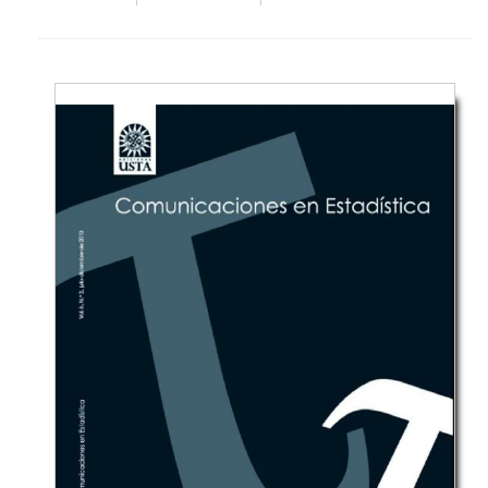
año desde 2005 y nos dirigimos a la comunidad
académica y gremial en los diferentes campos de
conocimiento en psicología, ciencias del
comportamiento, ciencias sociales y su relación con
otras disciplinas.
Periodicidad:
semestral.
ISSN:
1794-9998
ISSN electrónico:
2256-3067
DOI:
10.15332/22563067
Clasificación OCDE:
Ciencias Sociales
Área OCDE:
Psicología
Campo de Conocimiento Minciencias - Publindex:
Psicología
Editor en Jefe:
Luis Alberto Quiroga Baquero
Editor Asociado:
Luis Felipe González Gutiérrez
Correo electrónico:
revistadiversitas@usta.edu.co
Indexada en:
Lens
,
ESCI-Emerging Source Citation Index
,
OpenAlex
,
SciELO
,
Dimensions
,
Redalyc
,
Biblat
,
Dialnet
,
CIRC-