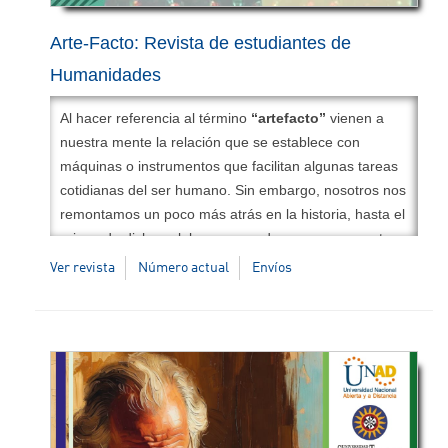
Arte-Facto: Revista de estudiantes de
Humanidades
Al hacer referencia al término
“artefacto”
vienen a
nuestra mente la relación que se establece con
máquinas o instrumentos que facilitan algunas tareas
cotidianas del ser humano. Sin embargo, nosotros nos
remontamos un poco más atrás en la historia, hasta el
origen de dicha palabra para poder expresar nuestro
sentido y fin último:
“
artium
”
y
“
factum
”.
El primer
Ver revista
Número actual
Envíos
concepto hace referencia a las artes, lo artificial,
aquello que en la Edad Media fue asignado a los
hombres que se dedicaron a la construcción de
maquinarias, edificios, espadas y otras herramientas;
y los
“
fabers
”
, los fabricantes, se asociaron en lo que
se llamó universitas. Este se constituyó en un lugar
común para intercambiar ideas, para defender lo