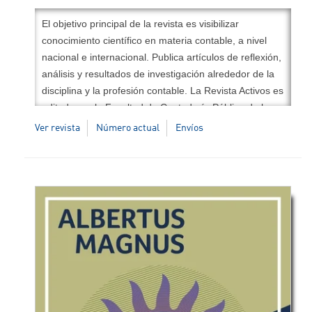
El objetivo principal de la revista es visibilizar
conocimiento científico en materia contable, a nivel
nacional e internacional. Publica artículos de reflexión,
análisis y resultados de investigación alrededor de la
disciplina y la profesión contable. La Revista Activos es
editada por la Facultad de Contaduría Pública de la
Universidad Santo Tomás.
Ver revista
Número actual
Envíos
Institución:
Universidad Santo Tomás
ISSN impreso:
0124-5805
ISSN electrónico:
2500-5278
DOI:
10.15332/25005278
Temáticas:
contabilidad, economía, finanzas,
auditoría, impuestos.
Periodicidad:
semestral.
Editor en Jefe:
Carlos Orlando Rico Bonilla
Correo electrónico:
revistaactivos@usta.edu.co