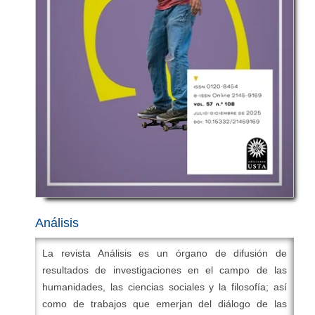
responsabilidad con la academia teológica.
Institución:
Universidad Santo Tomás
ISSN online:
2500-5413
ISSN impreso:
2011-9771
DOI:
10.15332/25005413
Áreas
: Teología bíblica, Teología sistemática, Teología
práctica, teologías contextuales e interdisciplinariedad
y áreas afines.
Periodicidad
: Semestral.
Idiomas:
La revista publica artículos en español,
inglés, portugués, francés e italiano.
Editor en Jefe:
Mario Andrés Peñaranda Quintana,
Análisis
Ph.D.
Editor asociado:
Fray Jorge Ferdinando Rodriguez,
La revista Análisis es un órgano de difusión de
O.P.
resultados de investigaciones en el campo de las
Correo electrónico:
humanidades, las ciencias sociales y la filosofía; así
revistaalbertusmagnus@usta.edu.co
como de trabajos que emerjan del diálogo de las