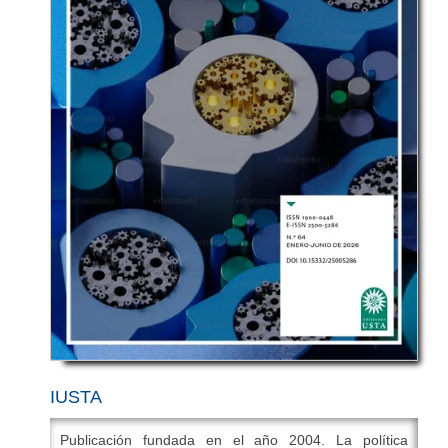
sistemas de búsqueda, DOIs, ORCID, pdfs dinámicos
y XML. Todos sus textos se encuentran accesibles en
formato digital y de forma gratuita para la comunidad
científica.
Áreas:
Ciencias Sociales y Educación
Periodicidad:
Semestral.
ISSN:
1794-3841
ISSN electrónico:
2422-409X
DOI:
10.15332/2422409X
Editor en Jefe:
Dr. Julio Ernesto Rojas Mesa
Correo electrónico:
revistahallazgos@usta.edu.co
IBN-Publindex (categoría C -
Indexada en:
vigencia enero-diciembre de 2022)
IUSTA
ESCI - Emerging Sources Citation Index
,
SciELO
Colombia
,
Doaj
,
Redib
,
Dialnet
,
Redalyc
,
Latindex
,
Publicación fundada en el año 2004. La política