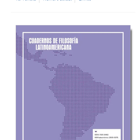
como lo cultural, social, político y económico. Dichos
ámbitos, en los que se enfoca la revista, contemplan
aspectos tales como:
Los territorios:
entendiéndolos como
espacialidades no solo geográficas sino también
virtuales.
Cultura, contracultura, identidades y
movimientos sociales
(campesinos, indígenas,
afros, feministas, entre otros).
Comunicación visual y productos
culturales:
cine, televisión, literatura.
Institución:
Universidad Santo Tomás
ISSN:
2339-3688
ISSN electrónico:
2500-6681
DOI:
10.15332/25006681
Periodicidad:
semestral.
Editor en Jefe:
Pablo Felipe Gómez Montañez, Ph.D.
Editora Asociada:
Jeice Dayanna Hernández