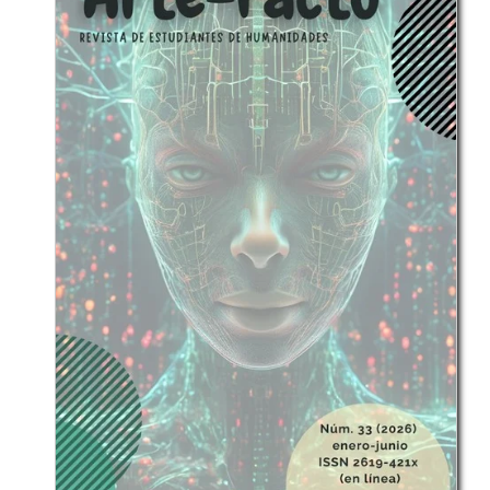
reflexión interdisciplinar en la comunidad académica,
cuyo fin es aportar al desarrollo crítico en los niveles
regional, nacional e internacional.
Temáticas:
divulgación científica, estudios
socioterritoriales, región, interdisciplinariedad.
Periodicidad:
semestral.
ISSN:
2027-7504
ISSN en línea:
2711-3833
DOI:
10.15332/27113833
Correo
electrónico:
revistaepisteme@ustavillavicencio.edu.co