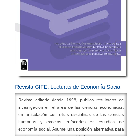
Doaj
,
Redib
,
Dialnet
,
Redalyc
,
Latindex
,
Circ
,
Fuente
Académica Plus
,
Base
,
Amelica
,
Google Scholar
,
Ulrich's Periodical Directory
,
EZB
,
Sherpa/Romeo
,
DRJI
,
vLex
,
Actualidad Iberoamericana
,
Cite Factor
,
Academic Resource Index
,
Explora, Biblioteca de la
Cepal
.
Revista CIFE: Lecturas de Economía Social
Revista editada desde 1998, publica resultados de
investigación en el área de las ciencias económicas,
en articulación con otras disciplinas de las ciencias
humanas y exactas enfocadas en estudios de
economía social. Asume una posición alternativa para