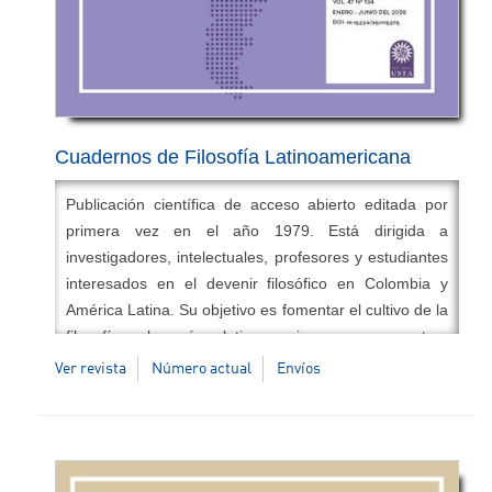
Contreras, Ph.D.
Correo electrónico:
revistacampos@usta.edu.co
Indexada en:
DOAJ, Redib
,
Clase
,
Circ
,
Base
,
Google
Scholar
,
Miar
,
Ulrich's Periodical
Directory
,
EZB
,
LatinRev
,
Erih Plus
,
Seriunam
.
Cuadernos de Filosofía Latinoamericana
Publicación científica de acceso abierto editada por
primera vez en el año 1979. Está dirigida a
investigadores, intelectuales, profesores y estudiantes
interesados en el devenir filosófico en Colombia y
América Latina. Su objetivo es fomentar el cultivo de la
filosofía en los países latinoamericanos como aporte a
la formación democrática de los ciudadanos.
Ver revista
Número actual
Envíos
Temáticas:
Filosofía latinoamericana, filosofía política,
filosofía intercultural, historia de las ideas,
pensamiento situado en ética, epistemología,
metafísica, estética, ciencia y tecnología.