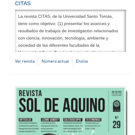
CITAS
La revista CITAS, de la Universidad Santo Tomás,
tiene como objetivo: (1) presentar los avances y
resultados de trabajos de investigación relacionados
con ciencia, innovación, tecnología, ambiente y
sociedad de las diferentes facultades de la
Universidad Santo Tomás, de otras Instituciones de
Educación Superior (IES), y de entidades públicas y
Ver revista
Número actual
Envíos
privadas interesadas en estos temas; (2) compartir
experiencias y promover la generación de nuevo
conocimiento, mediante la difusión de avances de
proyectos de gestión (empresarial, ambiental y/o
social), innovación, emprendimiento y transferencia
tecnológica de impacto nacional e internacional; y (3)
incentivar la producción académica de los docentes,
estudiantes y egresados de la Facultad, de la VUAD,
de la Universidad Santo Tomás y de otras IES.