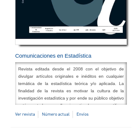
Clasificación integrada de Revistas Científicas
,
LILACS
,
Fuente Academica
,
Fuente Academica Premier
,
Fuente
Academica Plus
,
Latindex
,
MIAR
,
ERIH PLUS
,
Ulrich's
Periodicals Directory
,
Portal de Ciencia Nacional
,
EZB-
Electronic Journals Library
,
ZDB-Zeitschriften Datenbank
,
BASE
,
Sudoc
,
PePsic
,
Open Policy Finder
.
Comunicaciones en Estadística
Revista editada desde el 2008 con el objetivo de
Modelo editorial
divulgar artículos originales e inéditos en cualquier
Operamos bajo modelo de acceso abierto Diamond
temática de la estadística teórica y/o aplicada. La
(
Diamond OA
). No cobramos cargos por
finalidad de la revista es motivar la cultura de la
procesamiento, por publicación ni por consulta. Los
investigación estadística y por ende su público objetivo
costos editoriales son asumidos integralmente por la
está en todos aquellos investigadores que utilicen
Universidad Santo Tomás. Esta política responde al
cualquier método estadístico en el desarrollo de sus
Ver revista
Número actual
Envíos
compromiso institucional con la democratización del
proyectos.
conocimiento científico.
Temáticas:
Estadística, modelos, muestreo,