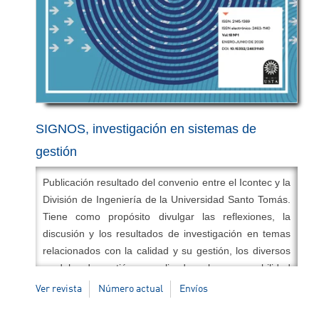
SIGNOS, investigación en sistemas de
gestión
Publicación resultado del convenio entre el Icontec y la
División de Ingeniería de la Universidad Santo Tomás.
Tiene como propósito divulgar las reflexiones, la
discusión y los resultados de investigación en temas
relacionados con la calidad y su gestión, los diversos
modelos de gestión normalizados y la responsabilidad
social, así como experiencias referidas a la
Ver revista
Número actual
Envíos
aplicabilidad, innovación, pertinencia de las teorías,