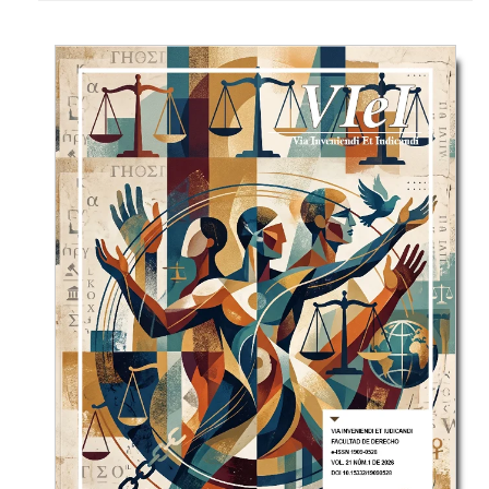
modelos y sistemas de gestión, en organizaciones
privadas y públicas.
Institución:
Universidad Santo Tomás, Colombia.
ISSN:
2145-1389
| ISSN electrónico:
2463-1140
DOI:
10.15332/24631140
Temáticas:
sistemas de gestión, calidad,
responsabilidad social.
Periodicidad:
semestral
Editora en Jefe:
Myriam Janneth Useche Parada
Editor Asociado:
Javier Giovanny Rodríguez
Quintero
Correo electrónico:
revistasignos@usta.edu.co