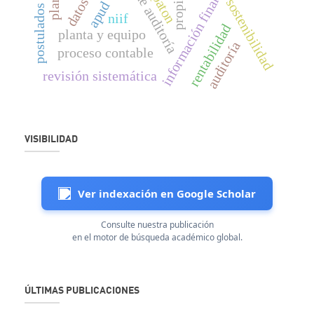
postulados contables
firma de auditoría
información financiera
paton
sostenibilidad
apud
niif
rentabilidad
planta y equipo
auditoría
proceso contable
revisión sistemática
VISIBILIDAD
Ver indexación en Google Scholar
Consulte nuestra publicación
en el motor de búsqueda académico global.
ÚLTIMAS PUBLICACIONES