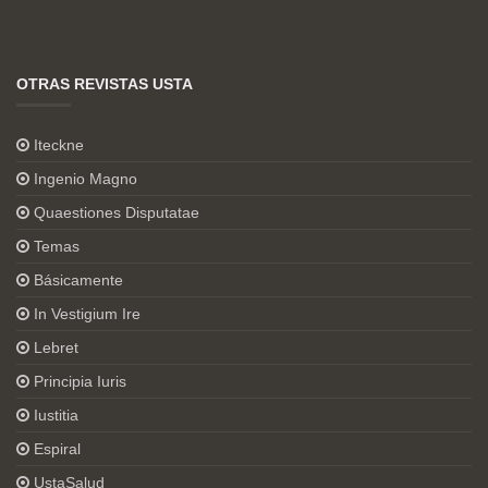
OTRAS REVISTAS USTA
Iteckne
Ingenio Magno
Quaestiones Disputatae
Temas
Básicamente
In Vestigium Ire
Lebret
Principia Iuris
Iustitia
Espiral
UstaSalud