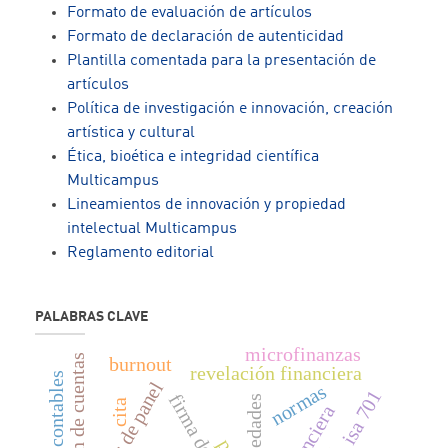
Formato de evaluación de artículos
Formato de declaración de autenticidad
Plantilla comentada para la presentación de
artículos
Política de investigación e innovación, creación
artística y cultural
Ética, bioética e integridad científica
Multicampus
Lineamientos de innovación y propiedad
intelectual Multicampus
Reglamento editorial
PALABRAS CLAVE
microfinanzas
plan de cuentas
burnout
revelación financiera
datos de panel
normas
isa 701
propiedades
cita