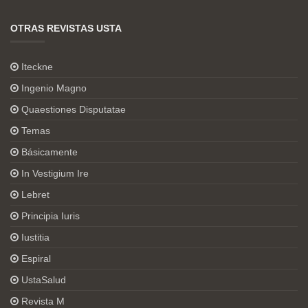
OTRAS REVISTAS USTA
Iteckne
Ingenio Magno
Quaestiones Disputatae
Temas
Básicamente
In Vestigium Ire
Lebret
Principia Iuris
Iustitia
Espiral
UstaSalud
Revista M