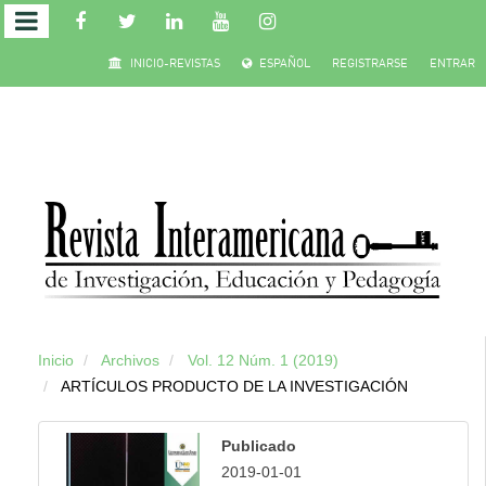
Salto
INICIO-REVISTAS
ESPAÑOL
REGISTRARSE
ENTRAR
rápido
al
contenido
de
la
página
Inicio
Archivos
Vol. 12 Núm. 1 (2019)
Navegación
ARTÍCULOS PRODUCTO DE LA INVESTIGACIÓN
principal
Contenido
Publicado
principal
2019-01-01
Barra