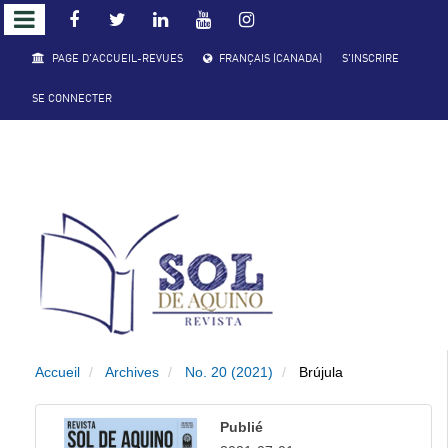
##plugins.themes.responsive.accessible_
PAGE D'ACCUEIL-REVUES
FRANÇAIS (CANADA)
S'INSCRIRE
##plugins.themes.responsive.accessible_menu.main_navigation#
SE CONNECTER
##plugins.themes.responsive.accessible_menu.main_content##
##plugins.themes.responsive.accessible_menu.sidebar##
Accueil
Archives
No. 20 (2021)
Brújula
Publié