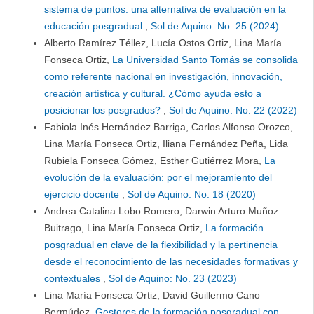
sistema de puntos: una alternativa de evaluación en la
educación posgradual
,
Sol de Aquino: No. 25 (2024)
Alberto Ramírez Téllez, Lucía Ostos Ortiz, Lina María
Fonseca Ortiz,
La Universidad Santo Tomás se consolida
como referente nacional en investigación, innovación,
creación artística y cultural. ¿Cómo ayuda esto a
posicionar los posgrados?
,
Sol de Aquino: No. 22 (2022)
Fabiola Inés Hernández Barriga, Carlos Alfonso Orozco,
Lina María Fonseca Ortiz, Iliana Fernández Peña, Lida
Rubiela Fonseca Gómez, Esther Gutiérrez Mora,
La
evolución de la evaluación: por el mejoramiento del
ejercicio docente
,
Sol de Aquino: No. 18 (2020)
Andrea Catalina Lobo Romero, Darwin Arturo Muñoz
Buitrago, Lina María Fonseca Ortiz,
La formación
posgradual en clave de la flexibilidad y la pertinencia
desde el reconocimiento de las necesidades formativas y
contextuales
,
Sol de Aquino: No. 23 (2023)
Lina María Fonseca Ortiz, David Guillermo Cano
Bermúdez,
Gestores de la formación posgradual con