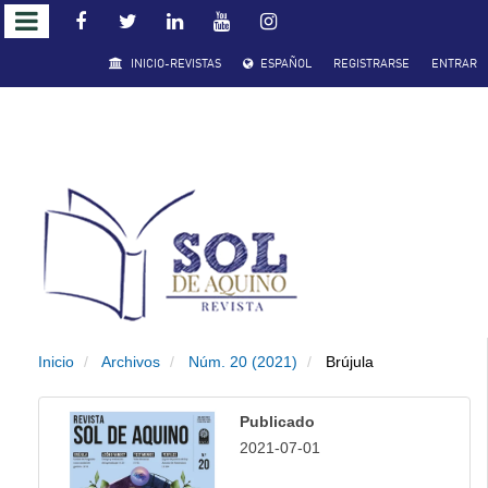
Salto
INICIO-REVISTAS
ESPAÑOL
REGISTRARSE
ENTRAR
rápido
al
contenido
de
la
página
Inicio
Archivos
Núm. 20 (2021)
Brújula
Navegación
principal
Publicado
Contenido
2021-07-01
principal
Barra