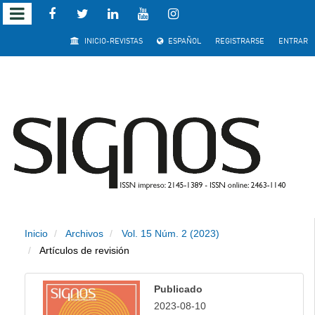
Salto
INICIO-REVISTAS
ESPAÑOL
REGISTRARSE
ENTRAR
rápido
al
contenido
de
la
página
Inicio
Archivos
Vol. 15 Núm. 2 (2023)
Navegación
Artículos de revisión
principal
Contenido
Publicado
principal
2023-08-10
Barra