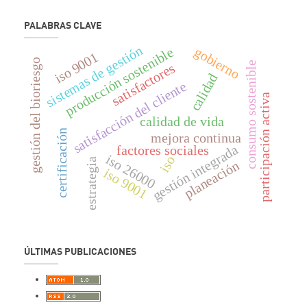
PALABRAS CLAVE
sistemas de gestión
gobierno
producción sostenible
iso 9001
gestión del bioriesgo
consumo sostenible
satisfactores
calidad
satisfacción del cliente
participación activa
calidad de vida
certificación
mejora continua
gestión integrada
factores sociales
iso 26000
iso
estrategia
planeación
iso 9001
ÚLTIMAS PUBLICACIONES