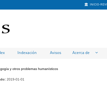
INICIO-REV
na
dex
Indexación
Avisos
Acerca de
gogía y otros problemas humanísticos
ado:
2019-01-01