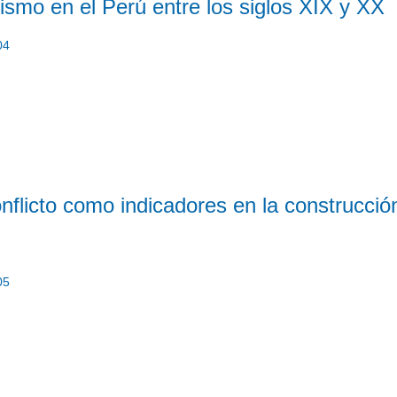
alismo en el Perú entre los siglos XIX y XX
04
nflicto como indicadores en la construcció
05