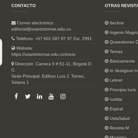
CONTACTO
OTRAS REVIST
Correo electrónico:
Iteckne
editorial@usantotomas.edu.co
Ingenio Magn
Teléfono: +57 601 587 87 97 Ext. 2991
Quaestiones D
Website:
Temas
https://usantotomas.edu.co/inicio
Básicamente
Dirección: Carrera 9 # 51-11, Bogotá D.
C.
In Vestigium Ir
Sede Principal, Edificio Luís J. Torres,
Lebret
Sótano 1
Principia Iuris
Iustitia
Espiral
UstaSalud
Revista M
Magistro