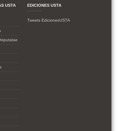
AS USTA
EDICIONES USTA
Tweets EdicionesUSTA
o
isputatae
e