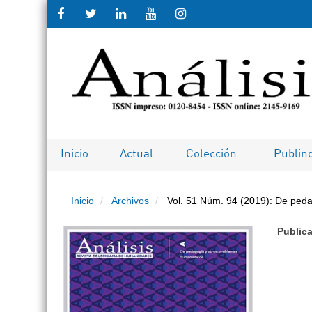
Salto rápido al contenido de la pági
Navegación principal
Contenido principal
Barra lateral
Inicio
Actual
Colección
Publin
Inicio
Archivos
Vol. 51 Núm. 94 (2019): De peda
Public