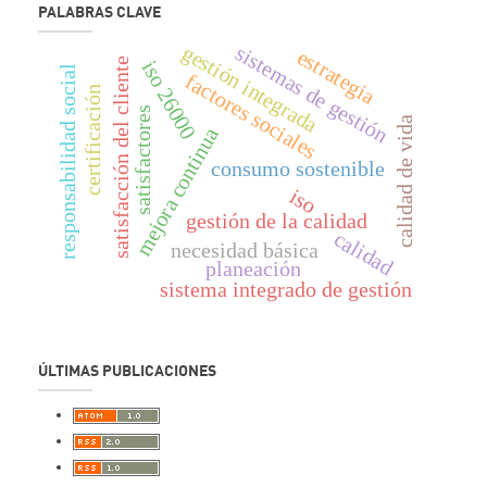
PALABRAS CLAVE
gestión integrada
sistemas de gestión
estrategia
satisfacción del cliente
iso 26000
responsabilidad social
factores sociales
certificación
satisfactores
calidad de vida
mejora continua
consumo sostenible
iso
gestión de la calidad
calidad
necesidad básica
planeación
sistema integrado de gestión
ÚLTIMAS PUBLICACIONES