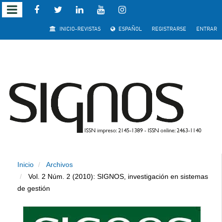
Salto
INICIO-REVISTAS
ESPAÑOL
REGISTRARSE
ENTRAR
rápido
al
contenido
de
la
página
Inicio
Archivos
Navegación
Vol. 2 Núm. 2 (2010): SIGNOS, investigación en sistemas
principal
de gestión
Contenido
principal
Barra