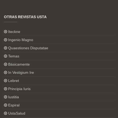
OTRAS REVISTAS USTA
Iteckne
Ingenio Magno
Quaestiones Disputatae
Temas
Básicamente
In Vestigium Ire
Lebret
Principia Iuris
Iustitia
Espiral
UstaSalud