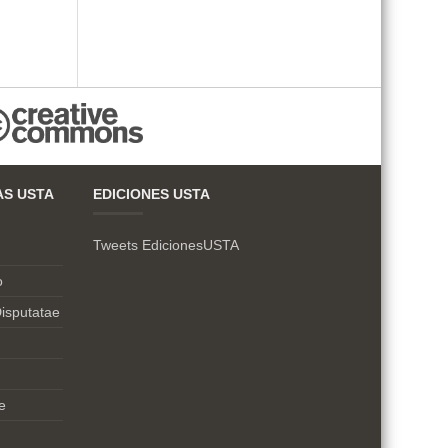
AS USTA
EDICIONES USTA
Tweets EdicionesUSTA
o
isputatae
e