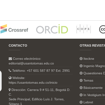
CONTACTO
OTRAS REVIST
Correo electrónico:
Iteckne
editorial@usantotomas.edu.co
Ingenio Magn
Teléfono: +57 601 587 87 97 Ext. 2991
Quaestiones D
Website:
Temas
https://usantotomas.edu.co/inicio
Básicamente
Dirección: Carrera 9 # 51-11, Bogotá D.
C.
In Vestigium Ir
Sede Principal, Edificio Luís J. Torres,
Lebret
Sótano 1