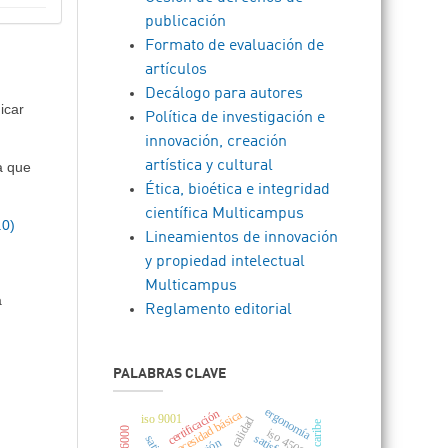
publicación
Formato de evaluación de
artículos
Decálogo para autores
icar
Política de investigación e
innovación, creación
artística y cultural
a que
Ética, bioética e integridad
científica Multicampus
.0)
Lineamientos de innovación
y propiedad intelectual
Multicampus
a
Reglamento editorial
PALABRAS CLAVE
ergonomía
certificación
necesidad básica
iso 9001
iso 45001