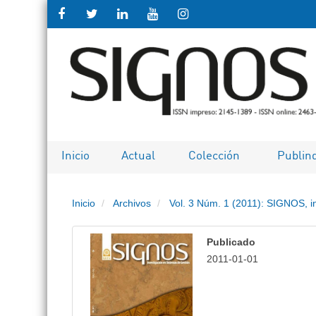
Salto
rápido
al
contenido
de
Inicio
Actual
Colección
Publin
la
Inicio
Archivos
Vol. 3 Núm. 1 (2011): SIGNOS, i
página
Navegación
Publicado
principal
2011-01-01
Contenido
principal
Barra