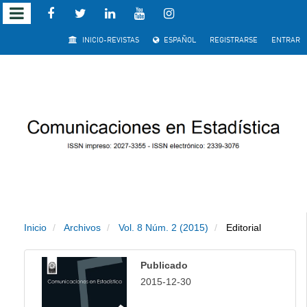
Salto
INICIO-REVISTAS
ESPAÑOL
REGISTRARSE
ENTRAR
rápido
al
contenido
de
la
página
Inicio
Archivos
Vol. 8 Núm. 2 (2015)
Editorial
Navegación
principal
Publicado
Contenido
2015-12-30
principal
Barra