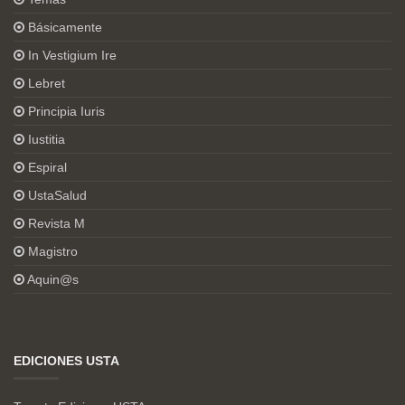
Básicamente
In Vestigium Ire
Lebret
Principia Iuris
Iustitia
Espiral
UstaSalud
Revista M
Magistro
Aquin@s
EDICIONES USTA