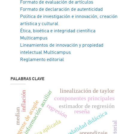
Formato de evaluación de artículos
Formato de declaración de autenticidad
Política de investigación e innovación, creación
artística y cultural
Ética, bioética e integridad científica
Multicampus
Lineamientos de innovación y propiedad
intelectual Multicampus
Reglamento editorial
PALABRAS CLAVE
linealización de taylor
información auxiliar
inflación
componentes principales
agente de acople
regresión
estimador de regresión
median
reseña
modalidad didáctica
estadística aplicada
aprendizaje.