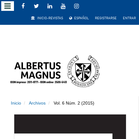
Salto
INICIO-REVISTAS
ESPAÑOL
REGISTRARSE
ENTRAR
rápido
al
contenido
de
la
página
Inicio
Archivos
Vol. 6 Núm. 2 (2015)
Navegación
principal
Contenido
principal
Barra