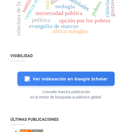
centros teológicos
relectura de la biblia
humanidades
dios
pobres
mal
ciencia
teología
universidad pública
política
opción por los pobres
evangelio de marcos
ulrico zuinglio
VISIBILIDAD
Ver indexación en Google Scholar
Consulte nuestra publicación
en el motor de búsqueda académico global.
ÚLTIMAS PUBLICACIONES