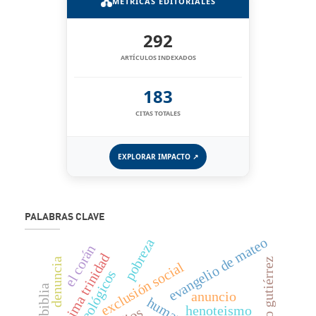
MÉTRICAS EDITORIALES
292
ARTÍCULOS INDEXADOS
183
CITAS TOTALES
EXPLORAR IMPACTO ↗
PALABRAS CLAVE
evangelio de mateo
pobreza
el corán
santísima trinidad
denuncia
gustavo gutiérrez
exclusión social
anuncio
henoteismo