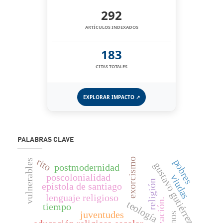
292
ARTÍCULOS INDEXADOS
183
CITAS TOTALES
EXPLORAR IMPACTO ↗
PALABRAS CLAVE
rito
exorcismo
pobres
vulnerables
gustavo gutiérrez
postmodernidad
poscolonialidad
viudas
religión
epístola de santiago
lenguaje religioso
teología
tiempo
juventudes