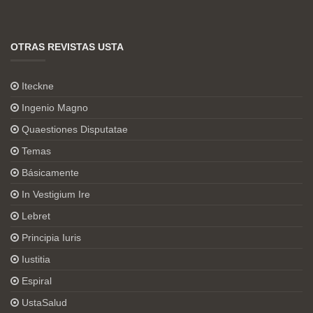
OTRAS REVISTAS USTA
Iteckne
Ingenio Magno
Quaestiones Disputatae
Temas
Básicamente
In Vestigium Ire
Lebret
Principia Iuris
Iustitia
Espiral
UstaSalud