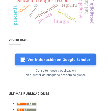
evangelización.
huérfanos
educación religiosa escolar
tiempo.
inculturación
espíritu
opción
pedagogía
pandemia
hechicería
jóvenes
liturgia
VISIBILIDAD
Ver indexación en Google Scholar
Consulte nuestra publicación
en el motor de búsqueda académico global.
ÚLTIMAS PUBLICACIONES