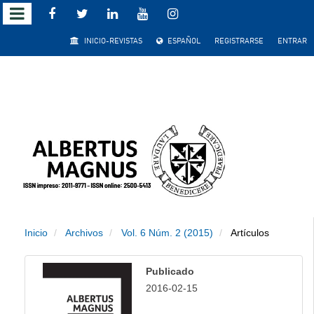
Salto
INICIO-REVISTAS
ESPAÑOL
REGISTRARSE
ENTRAR
rápido
al
contenido
de
la
página
Inicio
Archivos
Vol. 6 Núm. 2 (2015)
Artículos
Navegación
principal
Publicado
Contenido
2016-02-15
principal
Barra