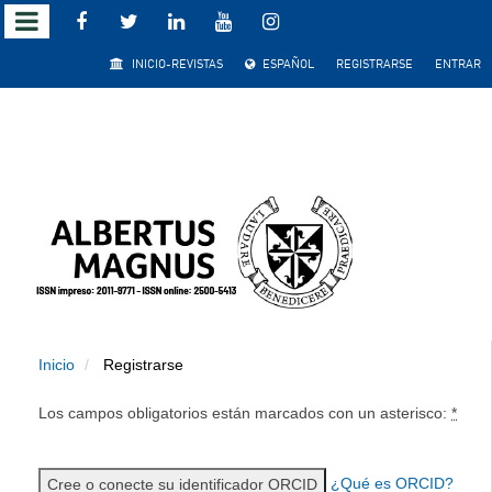
Salto
INICIO-REVISTAS
ESPAÑOL
REGISTRARSE
ENTRAR
rápido
al
contenido
de
la
página
Inicio
Registrarse
Navegación
principal
Los campos obligatorios están marcados con un asterisco:
*
Contenido
principal
Barra
¿Qué es ORCID?
Cree o conecte su identificador ORCID