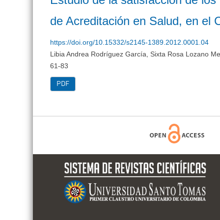
de Acreditación en Salud, en el C
https://doi.org/10.15332/s2145-1389.2012.0001.04
Libia Andrea Rodríguez García, Sixta Rosa Lozano M
61-83
PDF