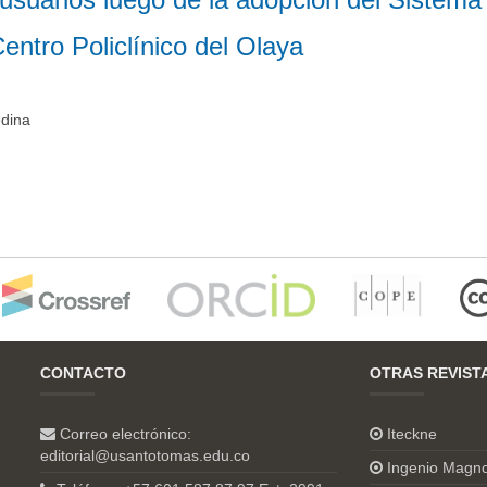
entro Policlínico del Olaya
edina
CONTACTO
OTRAS REVIST
Correo electrónico:
Iteckne
editorial@usantotomas.edu.co
Ingenio Magn