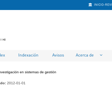
INICIO-REV
dex
Indexación
Avisos
Acerca de
nvestigación en sistemas de gestión
ado:
2012-01-01