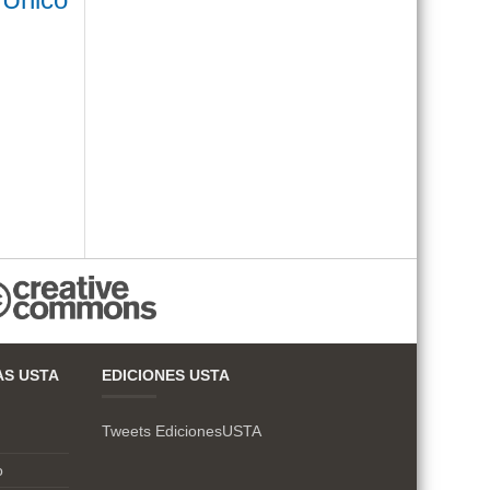
AS USTA
EDICIONES USTA
Tweets EdicionesUSTA
o