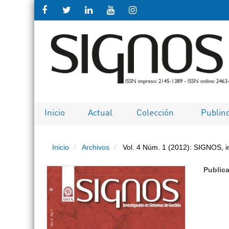
Salto
rápido
al
contenido
de
Inicio
Actual
Colección
Publin
la
Inicio
Archivos
Vol. 4 Núm. 1 (2012): SIGNOS, i
página
Public
Navegación
principal
Contenido
principal
Barra