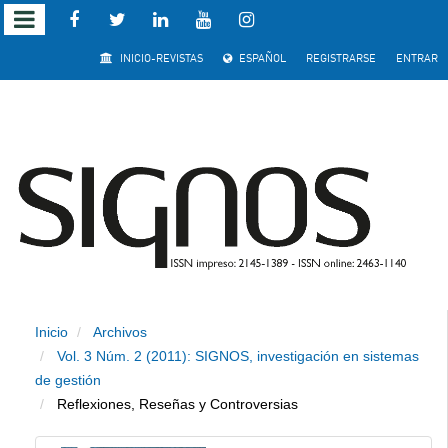
Salto
INICIO-REVISTAS
ESPAÑOL
REGISTRARSE
ENTRAR
rápido
al
contenido
de
la
página
Inicio
Archivos
Navegación
Vol. 3 Núm. 2 (2011): SIGNOS, investigación en sistemas
principal
de gestión
Contenido
Reflexiones, Reseñas y Controversias
principal
Barra