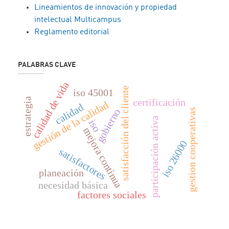
Lineamientos de innovación y propiedad
intelectual Multicampus
Reglamento editorial
PALABRAS CLAVE
calidad de vida
satisfacción del cliente
iso 45001
estrategia
certificación
gestión de la calidad
calidad
gestion cooperativas
gobierno
participación activa
iso
mejora continua
iso 26000
satisfactores
planeación
necesidad básica
factores sociales