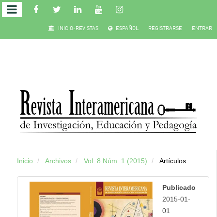
Salto
INICIO-REVISTAS
ESPAÑOL
REGISTRARSE
ENTRAR
rápido
al
contenido
de
la
página
Inicio
Archivos
Vol. 8 Núm. 1 (2015)
Artículos
Navegación
principal
Publicado
Contenido
2015-01-
principal
01
Barra