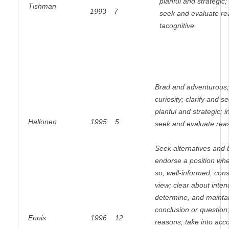
planful and strategic; 
Tishman
1993
7
seek and evaluate re
tacognitive.
Brad and adventurous; s
curiosity; clarify and 
planful and strategic; in
Hallonen
1995
5
seek and evaluate reas
Seek alternatives and 
endorse a position when 
so; well-informed; cons
view; clear about inte
determine, and maintai
conclusion or question
Ennis
1996
12
reasons; take into accou