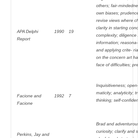
others; fair-mindedne
own biases; prudence
revise views where c
clarity in starting co
APA Delphi
1990
19
complexity; diligence 
Report
information; reasona-
and applying crite- ri
on the concern art ha
face of difficulties; pr
Inquisitiveness; ope
maticity; analyticity; t
Facione and
1992
7
thinking; self-confide
Facione
Brad and adventurous;
curiosity; clarify and
Perkins, Jay and