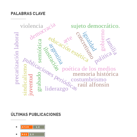
PALABRAS CLAVE
democracia
violencia
sujeto democrático.
gobierno
concretismo
igualdad
precarización laboral
arte
educación estética
familia
semiótica
argentina
.
ilustración
política
publicaciones periódicas
sindicalismo
poética de los medios
memoria histórica
grabado
juventud
costumbrismo
raúl alfonsín
liderazgo
ÚLTIMAS PUBLICACIONES