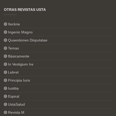
OTRAS REVISTAS USTA
Iteckne
Ingenio Magno
Quaestiones Disputatae
Temas
Básicamente
In Vestigium Ire
Lebret
Principia Iuris
Iustitia
Espiral
UstaSalud
Revista M