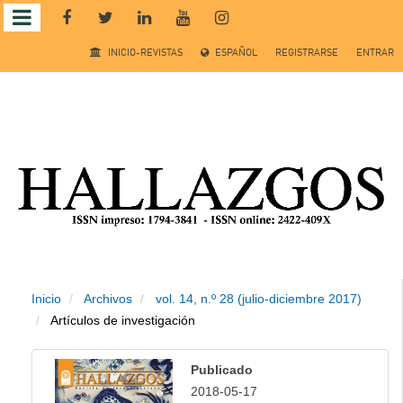
Salto
INICIO-REVISTAS
ESPAÑOL
REGISTRARSE
ENTRAR
rápido
al
contenido
de
la
página
Inicio
Archivos
vol. 14, n.º 28 (julio-diciembre 2017)
Navegación
Artículos de investigación
principal
Contenido
Publicado
principal
2018-05-17
Barra