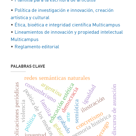
•
Plantilla para la escritura de artículos
•
Política de investigación e innovación, creación
artística y cultural
•
Ética, bioética e integridad científica Multicampus
•
Lineamientos de innovación y propiedad intelectual
Multicampus
•
Reglamento editorial
PALABRAS CLAVE
redes semánticas naturales
costumbrismo
argentina
educación estética
publicaciones periódicas
igualdad
discurso de asunción
democracia
poética de los medios
ilustración
familia
semiótica
violencia
concretismo
memoria histórica
política
arte
grabado
.
liderazgo
gobierno
juventud