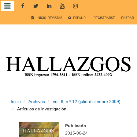
Salto
INICIO-REVISTAS
ESPAÑOL
REGISTRARSE
ENTRAR
rápido
al
contenido
de
la
página
Inicio
Archivos
vol. 6, n.º 12 (julio-diciembre 2009)
Navegación
Artículos de investigación
principal
Contenido
Publicado
principal
2015-06-24
Barra