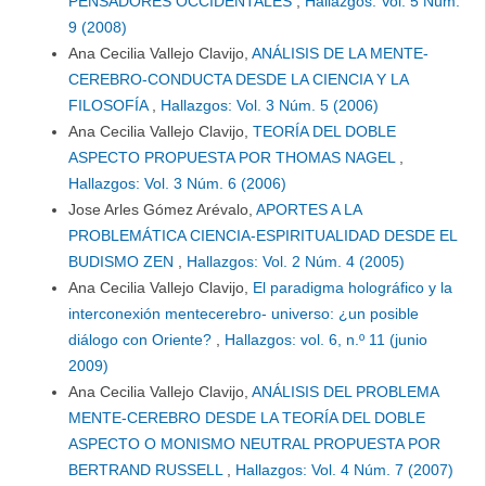
PENSADORES OCCIDENTALES
,
Hallazgos: Vol. 5 Núm.
9 (2008)
Ana Cecilia Vallejo Clavijo,
ANÁLISIS DE LA MENTE-
CEREBRO-CONDUCTA DESDE LA CIENCIA Y LA
FILOSOFÍA
,
Hallazgos: Vol. 3 Núm. 5 (2006)
Ana Cecilia Vallejo Clavijo,
TEORÍA DEL DOBLE
ASPECTO PROPUESTA POR THOMAS NAGEL
,
Hallazgos: Vol. 3 Núm. 6 (2006)
Jose Arles Gómez Arévalo,
APORTES A LA
PROBLEMÁTICA CIENCIA-ESPIRITUALIDAD DESDE EL
BUDISMO ZEN
,
Hallazgos: Vol. 2 Núm. 4 (2005)
Ana Cecilia Vallejo Clavijo,
El paradigma holográfico y la
interconexión mentecerebro- universo: ¿un posible
diálogo con Oriente?
,
Hallazgos: vol. 6, n.º 11 (junio
2009)
Ana Cecilia Vallejo Clavijo,
ANÁLISIS DEL PROBLEMA
MENTE-CEREBRO DESDE LA TEORÍA DEL DOBLE
ASPECTO O MONISMO NEUTRAL PROPUESTA POR
BERTRAND RUSSELL
,
Hallazgos: Vol. 4 Núm. 7 (2007)