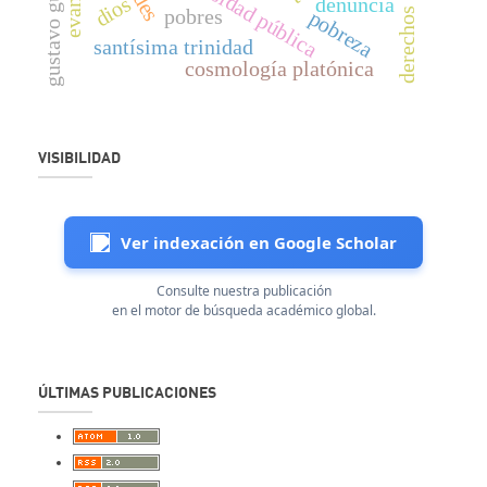
gustavo gutiérrez
universidad pública
denuncia
dios
pobres
derechos
pobreza
santísima trinidad
cosmología platónica
VISIBILIDAD
Ver indexación en Google Scholar
Consulte nuestra publicación
en el motor de búsqueda académico global.
ÚLTIMAS PUBLICACIONES