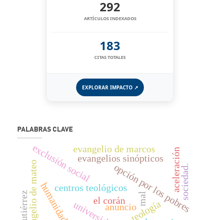
292
ARTÍCULOS INDEXADOS
183
CITAS TOTALES
EXPLORAR IMPACTO ↗
PALABRAS CLAVE
exclusión social
evangelio de marcos
aceleración
evangelios sinópticos
evangelio de mateo
opción por los pobres
sociedad.
humanidades
centros teológicos
mal
el corán
teología
anuncio