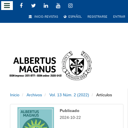
Salto
INICIO-REVISTAS
ESPAÑOL
REGISTRARSE
ENTRAR
rápido
al
contenido
de
la
página
Inicio
Archivos
Vol. 13 Núm. 2 (2022)
Artículos
Navegación
principal
Publicado
Contenido
2024-10-22
principal
Barra