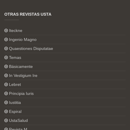
OTRAS REVISTAS USTA
Iteckne
Ingenio Magno
Quaestiones Disputatae
Temas
Básicamente
In Vestigium Ire
Lebret
Principia Iuris
Iustitia
Espiral
UstaSalud
Revista M