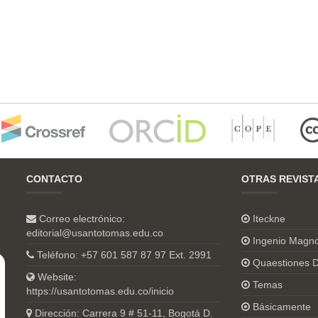
CONTACTO
OTRAS REVIST
Correo electrónico:
Iteckne
editorial@usantotomas.edu.co
Ingenio Magn
Teléfono: +57 601 587 87 97 Ext. 2991
Quaestiones D
Website:
Temas
https://usantotomas.edu.co/inicio
Básicamente
Dirección: Carrera 9 # 51-11, Bogotá D.