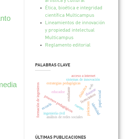
artística y cultural
Ética, bioética e integridad
científica Multicampus
anto
Lineamientos de innovación
y propiedad intelectual
Multicampus
Reglamento editorial
PALABRAS CLAVE
acceso a internet
sistemas de innovación
 media
estrategias pedagógicas
formación de ingenieros
web
didáctica
estudiante
docente
educador
papel social
licenciatura
procesos pedagógicos
prácticum
escuela
identidad
cuerpo
ingeniería civil
análisis de redes sociales
ÚLTIMAS PUBLICACIONES