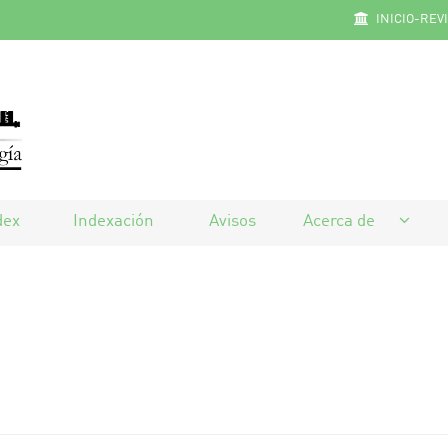
INICIO-REV
dex
Indexación
Avisos
Acerca de