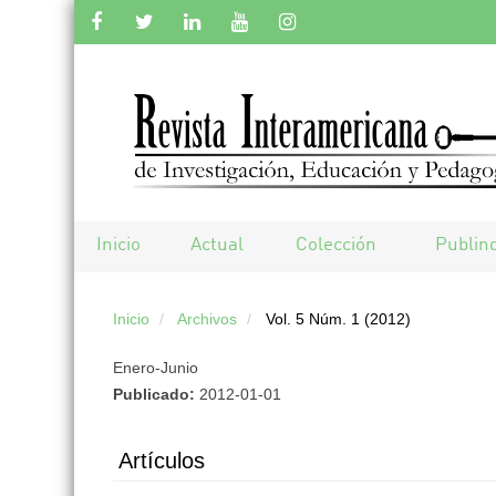
Salto
rápido
al
contenido
de
Inicio
Actual
Colección
Publin
la
Inicio
Archivos
Vol. 5 Núm. 1 (2012)
página
Enero-Junio
Navegación
Publicado:
2012-01-01
principal
Contenido
Artículos
principal
Barra