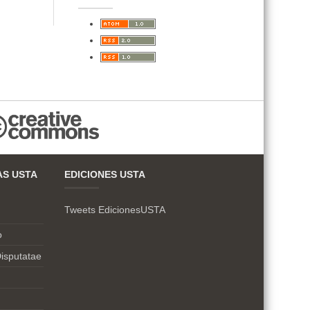
AS USTA
EDICIONES USTA
Tweets EdicionesUSTA
o
isputatae