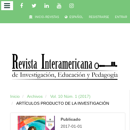
Salto
INICIO-REVISTAS
ESPAÑOL
REGISTRARSE
ENTRAR
rápido
al
contenido
de
la
página
Inicio
Archivos
Vol. 10 Núm. 1 (2017)
Navegación
ARTÍCULOS PRODUCTO DE LA INVESTIGACIÓN
principal
Contenido
Publicado
principal
2017-01-01
Barra