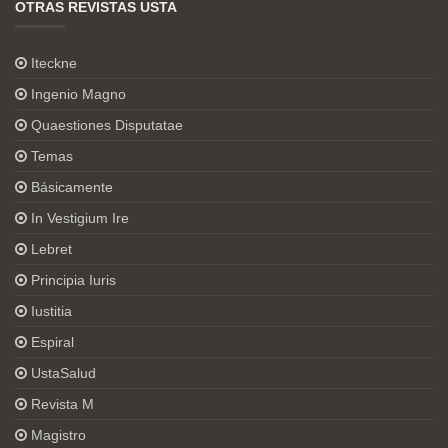
OTRAS REVISTAS USTA
Iteckne
Ingenio Magno
Quaestiones Disputatae
Temas
Básicamente
In Vestigium Ire
Lebret
Principia Iuris
Iustitia
Espiral
UstaSalud
Revista M
Magistro