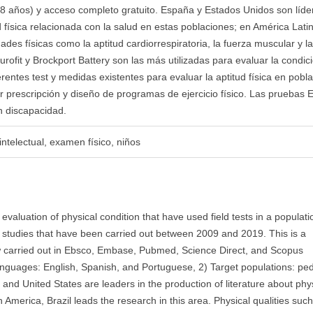
 18 años) y acceso completo gratuito. España y Estados Unidos son líde
ud física relacionada con la salud en estas poblaciones; en América Lati
dades físicas como la aptitud cardiorrespiratoria, la fuerza muscular y l
urofit y Brockport Battery son las más utilizadas para evaluar la condic
erentes test y medidas existentes para evaluar la aptitud física en pobl
ar prescripción y diseño de programas de ejercicio físico. Las pruebas E
n discapacidad.
intelectual, examen físico, niños
f evaluation of physical condition that have used field tests in a populati
of studies that have been carried out between 2009 and 2019. This is a
iew carried out in Ebsco, Embase, Pubmed, Science Direct, and Scopus
 Languages: English, Spanish, and Portuguese, 2) Target populations: ped
 and United States are leaders in the production of literature about phy
in America, Brazil leads the research in this area. Physical qualities suc