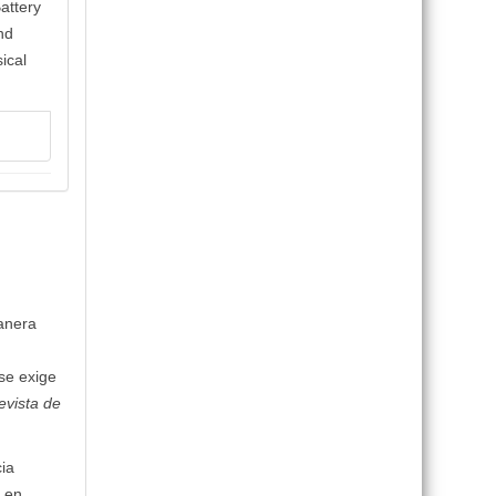
attery
nd
ical
anera
 se exige
evista de
cia
o en