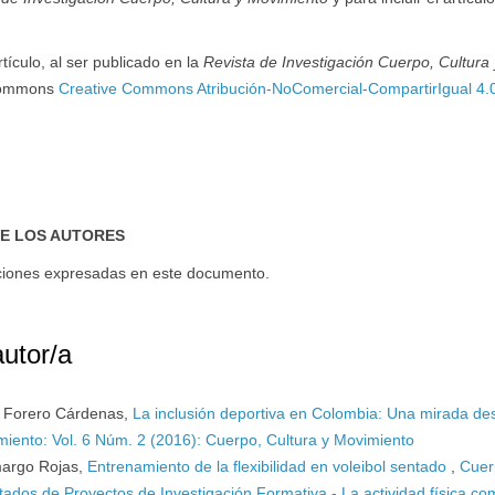
tículo, al ser publicado en la
Revista de Investigación Cuerpo, Cultura 
e Commons
Creative Commons Atribución-NoComercial-CompartirIgual 4.
DE LOS AUTORES
ndiciones expresadas en este documento.
autor/a
a Forero Cárdenas,
La inclusión deportiva en Colombia: Una mirada de
miento: Vol. 6 Núm. 2 (2016): Cuerpo, Cultura y Movimiento
margo Rojas,
Entrenamiento de la flexibilidad en voleibol sentado
,
Cuer
tados de Proyectos de Investigación Formativa - La actividad física c