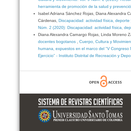
herramienta de promoción de la salud y prevenci
Isabel Adriana Sánchez Rojas, Diana Alexandra C
Cárdenas,
Discapacidad: actividad física, deport
Núm. 2 (2020): Discapacidad: actividad física, d
Diana Alexandra Camargo Rojas, Linda Moreno Z
docentes bogotanos
,
Cuerpo, Cultura y Movimiento
humana, expuestos en el marco del “V Congreso Na
Ejercicio” - Instituto Distrital de Recreación y Dep