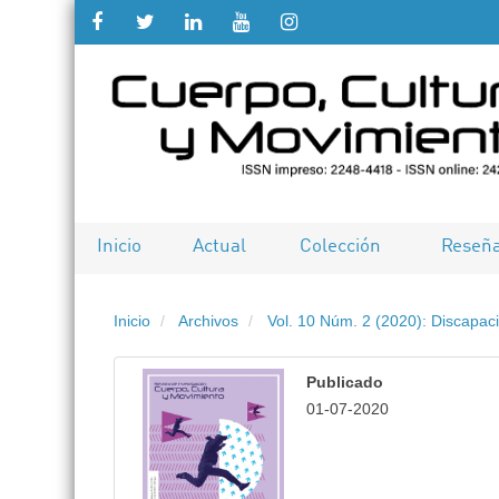
Salto
rápido
al
contenido
de
Inicio
Actual
Colección
Reseñ
la
Inicio
Archivos
Vol. 10 Núm. 2 (2020): Discapaci
página
Navegación
Publicado
principal
01-07-2020
Contenido
principal
Barra