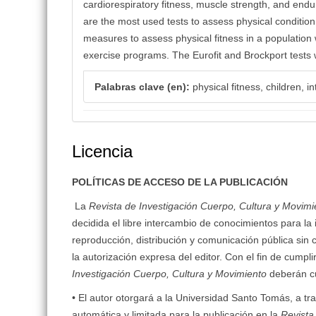
cardiorespiratory fitness, muscle strength, and endu
are the most used tests to assess physical condition.
measures to assess physical fitness in a population wi
exercise programs. The Eurofit and Brockport tests w
Palabras clave (en):
physical fitness, children, in
Licencia
POLÍTICAS DE ACCESO DE LA PUBLICACIÓN
La
Revista de Investigación Cuerpo, Cultura y Movimi
decidida el libre intercambio de conocimientos para la
reproducción, distribución y comunicación pública sin 
la autorización expresa del editor. Con el fin de cumpli
Investigación Cuerpo, Cultura y Movimiento
deberán cu
• El autor otorgará a la Universidad Santo Tomás, a tr
automática y limitada para la publicación en la
Revista