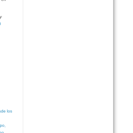
y
0
sde los
po,
omo