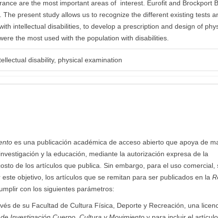
rance are the most important areas of interest. Eurofit and Brockport B
 The present study allows us to recognize the different existing tests a
th intellectual disabilities, to develop a prescription and design of phys
ere the most used with the population with disabilities.
tellectual disability, physical examination
ento
es una publicación académica de acceso abierto que apoya de m
 investigación y la educación, mediante la autorización expresa de la
costo de los artículos que publica. Sin embargo, para el uso comercial,
r este objetivo, los artículos que se remitan para ser publicados en la
R
mplir con los siguientes parámetros:
avés de su Facultad de Cultura Física, Deporte y Recreación, una licen
 de Investigación Cuerpo, Cultura y Movimiento
y para incluir el artícul