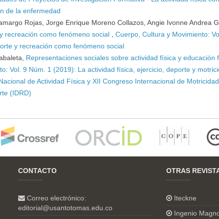
ón de la enfermedad
amargo Rojas, Jorge Enrique Moreno Collazos, Angie Ivonne Andrea Gr
e y recreación como fenómeno social
,
Cuerpo, Cultura y Movimiento: Vo
eporte y recreación como fenómeno social
abaleta,
Representaciones sociales sobre actividad física y educación f
: Vol. 9 Núm. 1 (2019): La actividad física, ejercicio, deporte y motric
cional de Actividad Física y XII Congreso Internacional de Motricidad
orte (IDRD)
CONTACTO
OTRAS REVIST
Correo electrónico:
Iteckne
editorial@usantotomas.edu.co
Ingenio Magn