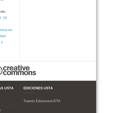
illo
l. 10
ísica en
idad
 y
AS USTA
EDICIONES USTA
Tweets EdicionesUSTA
o