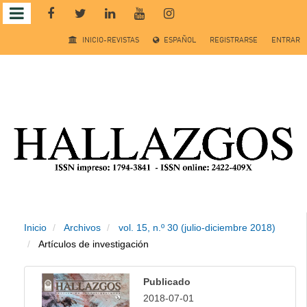
Salto
INICIO-REVISTAS
ESPAÑOL
REGISTRARSE
ENTRAR
rápido
al
contenido
de
la
página
Inicio
Archivos
vol. 15, n.º 30 (julio-diciembre 2018)
Navegación
Artículos de investigación
principal
Contenido
Publicado
principal
2018-07-01
Barra