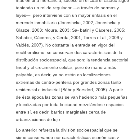
más en una mercancía, suceso en el cual el Estado sigue
teniendo un rol de regulador —a través de normas y
leyes—, pero interviene con un mayor énfasis en el
mercado inmobiliario (Janoshcka, 2002; Janoshcka y
Glasze, 2003; Moura, 2003; Sa- batini y Cáceres, 2005;
Sabatini, Cáceres, y Cerda, 2001; Torres et al., 2009 y
Valdés, 2007). No obstante la entrada en vigor del
neoliberalismo, se conservan dos características de la
distribución socioespacial, que son: la tendencia sectorial
lineal y el crecimiento celular; pero de manera más
palpable, es decir, ya no están en localizaciones
extremas de centro-periferia por grandes zonas tanto
residencial e industrial (Bäbr y Borsdorf, 2005). A partir
de ésta época las zonas se van haciendo más pequeñas
y localizadas por toda la ciudad mezclándose espacios
entre sí, es decir, barrios marginales cerca de
urbanizaciones de lujo.
Lo anterior refuerza la división socioespacial que se
sigue conservando por características económicas y