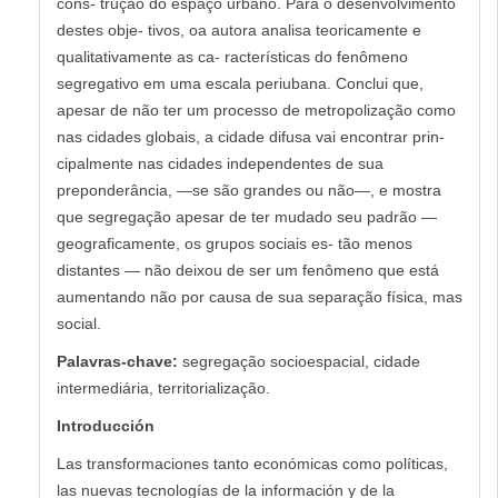
cons- trução do espaço urbano. Para o desenvolvimento
destes obje- tivos, oa autora analisa teoricamente e
qualitativamente as ca- racterísticas do fenômeno
segregativo em uma escala periubana. Conclui que,
apesar de não ter um processo de metropolização como
nas cidades globais, a cidade difusa vai encontrar prin-
cipalmente nas cidades independentes de sua
preponderância, —se são grandes ou não—, e mostra
que segregação apesar de ter mudado seu padrão —
geograficamente, os grupos sociais es- tão menos
distantes — não deixou de ser um fenômeno que está
aumentando não por causa de sua separação física, mas
social.
Palavras-chave:
segregação socioespacial, cidade
intermediária, territorialização.
Introducción
Las transformaciones tanto económicas como políticas,
las nuevas tecnologías de la información y de la