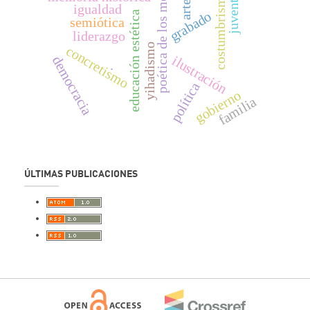
poética de los medios
juventud
costumbrismo
arte
igualdad
grabado
educación estética
semiótica
liderazgo
yihadismo
concretismo
ilustración
democracia
.
política
gobierno
familia
ÚLTIMAS PUBLICACIONES