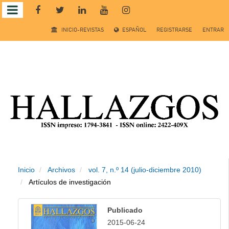
Salto
INICIO-REVISTAS
ESPAÑOL
REGISTRARSE
ENTRAR
rápido
al
contenido
de
la
página
Inicio
Archivos
vol. 7, n.º 14 (julio-diciembre 2010)
Navegación
Artículos de investigación
principal
Contenido
Publicado
principal
2015-06-24
Barra