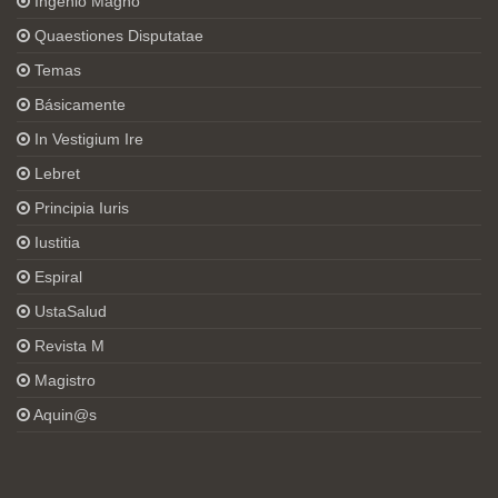
Ingenio Magno
Quaestiones Disputatae
Temas
Básicamente
In Vestigium Ire
Lebret
Principia Iuris
Iustitia
Espiral
UstaSalud
Revista M
Magistro
Aquin@s