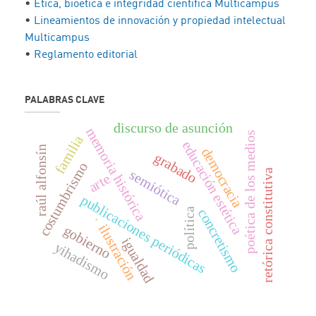
•
Ética, bioética e integridad científica Multicampus
•
Lineamientos de innovación y propiedad intelectual
Multicampus
•
Reglamento editorial
PALABRAS CLAVE
discurso de asunción
memoria histórica
poética de los medios
familia
educación estética
raúl alfonsín
democracia
grabado
costumbrismo
semiótica
retórica constitutiva
arte
publicaciones periódicas
política
concretismo
.
ilustración
gobierno
igualdad
yihadismo