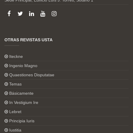
Sede Principal, Edificio Luís J. Torres, Sótano 1
OTRAS REVISTAS USTA
Iteckne
Ingenio Magno
Quaestiones Disputatae
Temas
Básicamente
In Vestigium Ire
Lebret
Principia Iuris
Iustitia