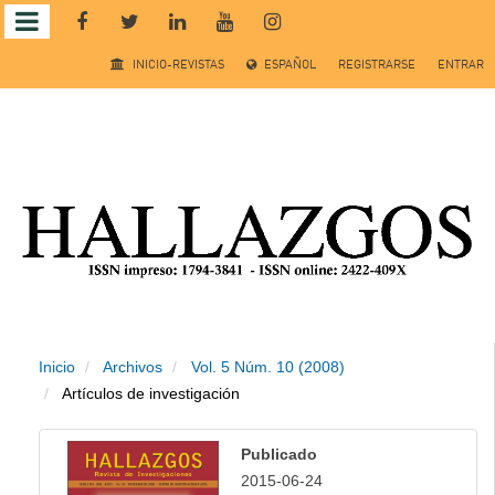
Salto
INICIO-REVISTAS
ESPAÑOL
REGISTRARSE
ENTRAR
rápido
al
contenido
de
la
página
Inicio
Archivos
Vol. 5 Núm. 10 (2008)
Navegación
Artículos de investigación
principal
Contenido
Publicado
principal
2015-06-24
Barra