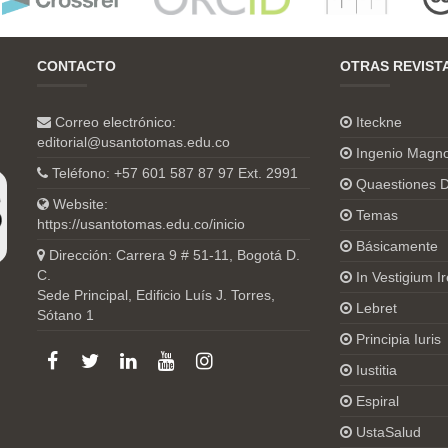
CONTACTO
OTRAS REVIST
Correo electrónico:
Iteckne
editorial@usantotomas.edu.co
Ingenio Magn
Teléfono: +57 601 587 87 97 Ext. 2991
Quaestiones D
Website:
Temas
https://usantotomas.edu.co/inicio
Básicamente
Dirección: Carrera 9 # 51-11, Bogotá D.
C.
In Vestigium Ir
Sede Principal, Edificio Luís J. Torres,
Lebret
Sótano 1
Principia Iuris
Iustitia
Espiral
UstaSalud