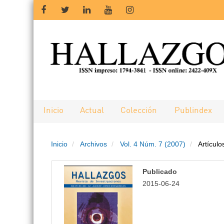
Salto
rápido
al
contenido
de
Inicio
Actual
Colección
Publindex
la
Inicio
Archivos
Vol. 4 Núm. 7 (2007)
Artículo
página
Navegación
Publicado
principal
2015-06-24
Contenido
principal
Barra