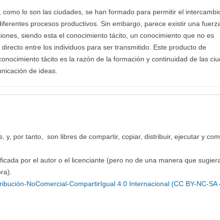
, como lo son las ciudades, se han formado para permitir el intercambi
diferentes procesos productivos. Sin embargo, parece existir una fuerz
ones, siendo esta el conocimiento tácito, un conocimiento que no es
 directo entre los individuos para ser transmitido. Este producto de
l conocimiento tácito es la razón de la formación y continuidad de las ci
unicación de ideas.
y, por tanto, son libres de compartir, copiar, distribuir, ejecutar y co
ficada por el autor o el licenciante (pero no de una manera que sugier
ra).
ibución-NoComercial-CompartirIgual 4.0 Internacional (CC BY-NC-SA 