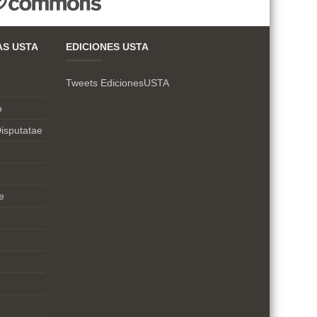
AS USTA
EDICIONES USTA
Tweets EdicionesUSTA
o
isputatae
e