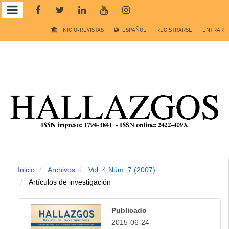
Salto
INICIO-REVISTAS
ESPAÑOL
REGISTRARSE
ENTRAR
rápido
al
contenido
de
la
página
Inicio
Archivos
Vol. 4 Núm. 7 (2007)
Navegación
Artículos de investigación
principal
Contenido
Publicado
principal
2015-06-24
Barra