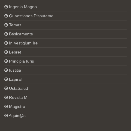
Ingenio Magno
Quaestiones Disputatae
Temas
Básicamente
In Vestigium Ire
Lebret
Principia Iuris
Iustitia
Espiral
UstaSalud
Revista M
Magistro
Aquin@s