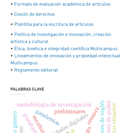
•
Formato de evaluación académica de artículos
•
Cesión de derechos
•
Plantilla para la escritura de artículos
•
Política de investigación e innovación, creación
artística y cultural
•
Ética, bioética e integridad científica Multicampus
•
Lineamientos de innovación y propiedad intelectual
Multicampus
•
Reglamento editorial
PALABRAS CLAVE
estudiantes de inglés
relaciones de poder
metodología de investigación
conocimientos situados
censura
pandemias
preliminares
humanidades digitales
plataforma
escultura