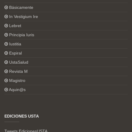
Básicamente
In Vestigium Ire
Lebret
Principia Iuris
Iustitia
Espiral
UstaSalud
Revista M
Magistro
Aquin@s
EDICIONES USTA
Tweets EdicionesUSTA