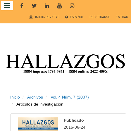
Salto
INICIO-REVISTAS
ESPAÑOL
REGISTRARSE
ENTRAR
rápido
al
contenido
de
la
página
Inicio
Archivos
Vol. 4 Núm. 7 (2007)
Navegación
Artículos de investigación
principal
Contenido
Publicado
principal
2015-06-24
Barra