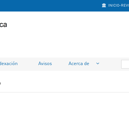
INICIO-REV
dexación
Avisos
Acerca de
s