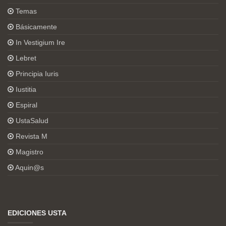
Temas
Básicamente
In Vestigium Ire
Lebret
Principia Iuris
Iustitia
Espiral
UstaSalud
Revista M
Magistro
Aquin@s
EDICIONES USTA