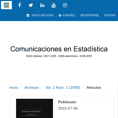
Salto
INICIO-REVISTAS
ESPAÑOL
REGISTRARSE
ENTRAR
rápido
al
contenido
de
la
página
Inicio
Archivos
Vol. 1 Núm. 1 (2008)
Artículos
Navegación
principal
Publicado
Contenido
2015-07-06
principal
Barra