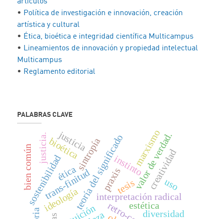
artículos
•
Política de investigación e innovación, creación
artística y cultural
•
Ética, bioética e integridad científica Multicampus
•
Lineamientos de innovación y propiedad intelectual
Multicampus
•
Reglamento editorial
PALABRAS CLAVE
marxismo
justicia
valor de verdad.
justicia.
teoría del significado
bioética
sintropía
bien común
creatividad
sostenibilidad
instinto
ética
praxis
trans-finitud
uso
tesis
ideología
interpretación radical
estética
intuición
diversidad