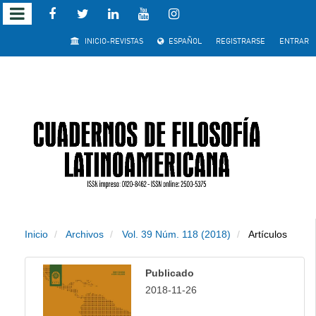
Salto
INICIO-REVISTAS
ESPAÑOL
REGISTRARSE
ENTRAR
rápido
al
contenido
de
la
página
Inicio
Archivos
Vol. 39 Núm. 118 (2018)
Artículos
Navegación
principal
Publicado
Contenido
2018-11-26
principal
Barra