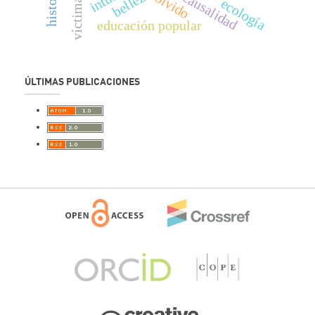
retro-causalidad
historia
belleza
olvido
víctimas
ecología
educación popular
ÚLTIMAS PUBLICACIONES