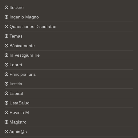
Iteckne
Ingenio Magno
Quaestiones Disputatae
Temas
Básicamente
In Vestigium Ire
Lebret
Principia Iuris
Iustitia
Espiral
UstaSalud
Revista M
Magistro
Aquin@s