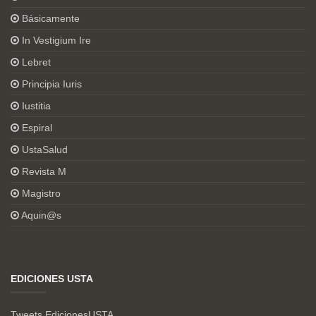
Básicamente
In Vestigium Ire
Lebret
Principia Iuris
Iustitia
Espiral
UstaSalud
Revista M
Magistro
Aquin@s
EDICIONES USTA
Tweets EdicionesUSTA