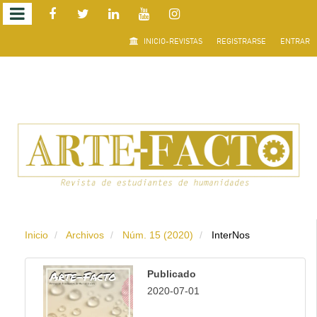
Salto
INICIO-REVISTAS
REGISTRARSE
ENTRAR
rápido
al
contenido
de
la
página
Inicio
Archivos
Núm. 15 (2020)
InterNos
Navegación
principal
Publicado
Contenido
2020-07-01
principal
Barra