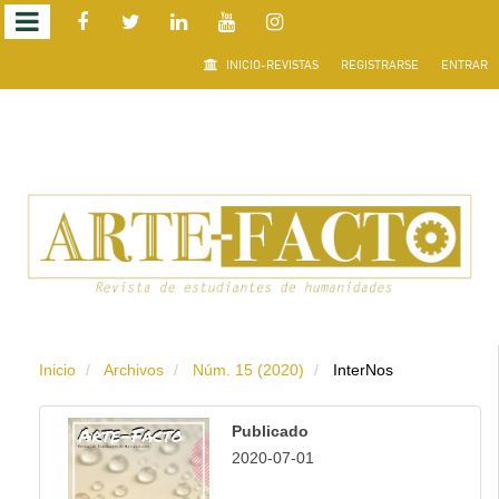
Salto
INICIO-REVISTAS
REGISTRARSE
ENTRAR
rápido
al
contenido
de
la
página
Inicio
Archivos
Núm. 15 (2020)
InterNos
Navegación
principal
Publicado
Contenido
2020-07-01
principal
Barra