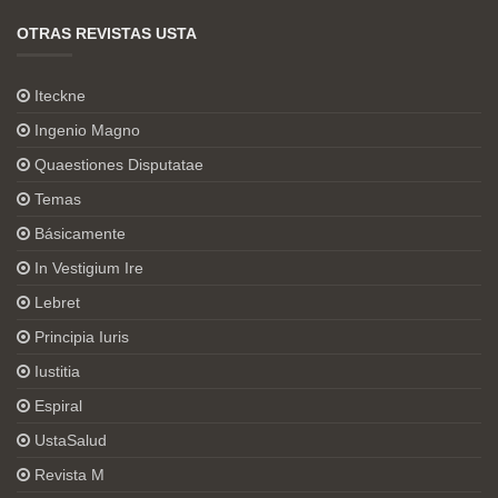
OTRAS REVISTAS USTA
Iteckne
Ingenio Magno
Quaestiones Disputatae
Temas
Básicamente
In Vestigium Ire
Lebret
Principia Iuris
Iustitia
Espiral
UstaSalud
Revista M