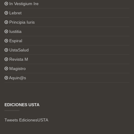
In Vestigium Ire
Lebret
Principia Iuris
Iustitia
Espiral
UstaSalud
Revista M
Magistro
Aquin@s
EDICIONES USTA
Tweets EdicionesUSTA