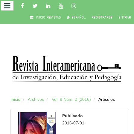
Salto
INICIO-REVISTAS
ESPAÑOL
REGISTRARSE
ENTRAR
rápido
al
contenido
de
la
página
Inicio
Archivos
Vol. 9 Núm. 2 (2016)
Artículos
Navegación
principal
Publicado
Contenido
2016-07-01
principal
Barra