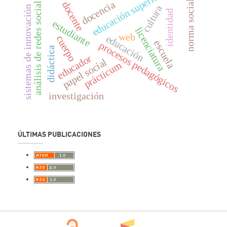
educación superior
análisis de redes sociales
norma social
docencia
docente
cultura
sistemas de innovación
identidad
estudiante
licenciatura
web
educación
cuerpo
escuela
procesos pedagógicos
didáctica
educador
papel social
prácticum
investigación
ÚLTIMAS PUBLICACIONES