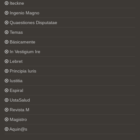
Iteckne
Ingenio Magno
Quaestiones Disputatae
Temas
Básicamente
In Vestigium Ire
Lebret
Principia Iuris
Iustitia
Espiral
UstaSalud
Revista M
Magistro
Aquin@s