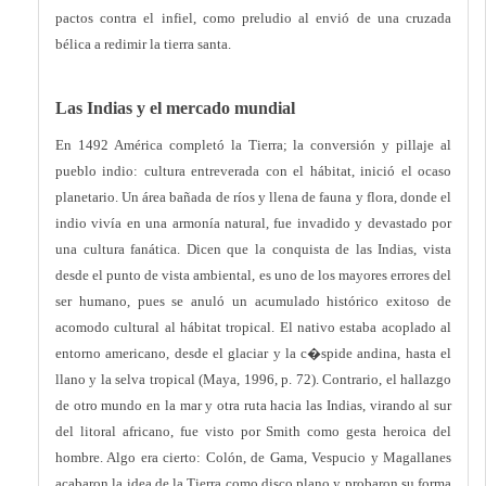
pactos contra el infiel, como preludio al envió de una cruzada
bélica a redimir la tierra santa.
Las Indias y el mercado mundial
En 1492 América completó la Tierra; la conversión y pillaje al
pueblo indio: cultura entreverada con el hábitat, inició el ocaso
planetario. Un área bañada de ríos y llena de fauna y flora, donde el
indio vivía en una armonía natural, fue invadido y devastado por
una cultura fanática. Dicen que la conquista de las Indias, vista
desde el punto de vista ambiental, es uno de los mayores errores del
ser humano, pues se anuló un acumulado histórico exitoso de
acomodo cultural al hábitat tropical. El nativo estaba acoplado al
entorno americano, desde el glaciar y la c�spide andina, hasta el
llano y la selva tropical (Maya, 1996, p. 72). Contrario, el hallazgo
de otro mundo en la mar y otra ruta hacia las Indias, virando al sur
del litoral africano, fue visto por Smith como gesta heroica del
hombre. Algo era cierto: Colón, de Gama, Vespucio y Magallanes
acabaron la idea de la Tierra como disco plano y probaron su forma