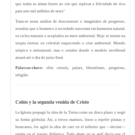
que todas as almas forem ao céu que replicar a felicidade do rico
para sete mil milhões de seres"
Trata-se nesta análise de desconstruir o imaginário de progresso;
ressaltar que o homem e a sociedade nasceram em harmonia natural,
os ciclos naturais e acoplados ao meio ambiental. Hoje se insiste na
utopia terrena ou celestial esquecendo a crise ambiental. Mundo
utópico e antinatural, mas o cenário donde o modelo neoliberal
atuará até o dia do juízo final.
Palavras-chave:
elite crioula, países, liberalismo, progresso,
religião.
Colón y la segunda venida de Cristo
La Iglesia propagó la idea de la Tierra como un disco plano y negó
su forma globular. Así, a tercos marinos, listos a repeler piratas y
huracanes, los agitó la idea de caer en el infierno que —decían—
estaba en el ignoto Atlántico. Todo abate en su atril decía que el