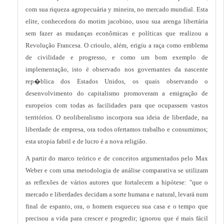
com sua riqueza agropecuária y mineira, no mercado mundial. Esta
elite, conhecedora do motim jacobino, usou sua arenga libertária
sem fazer as mudanças econômicas e políticas que realizou a
Revolução Francesa. O crioulo, além, erigiu a raça como emblema
de civilidade e progresso, e como um bom exemplo de
implementação, isto é observado nos governantes da nascente
rep�blica dos Estados Unidos, os quais observando o
desenvolvimento do capitalismo promoveram a emigração de
europeios com todas as facilidades para que ocupassem vastos
territórios. O neoliberalismo incorpora sua ideia de liberdade, na
liberdade de empresa, ora todos ofertamos trabalho e consumimos;
esta utopia fabril e de lucro é a nova religião.
A partir do marco teórico e de conceitos argumentados pelo Max
Weber e com uma metodologia de análise comparativa se utilizam
as reflexões de vários autores que fortalecem a hipótese: "que o
mercado e liberdades decidam a sorte humana e natural, levará num
final de espanto, ora, o homem esqueceu sua casa e o tempo que
precisou a vida para crescer e progredir; ignorou que é mais fácil