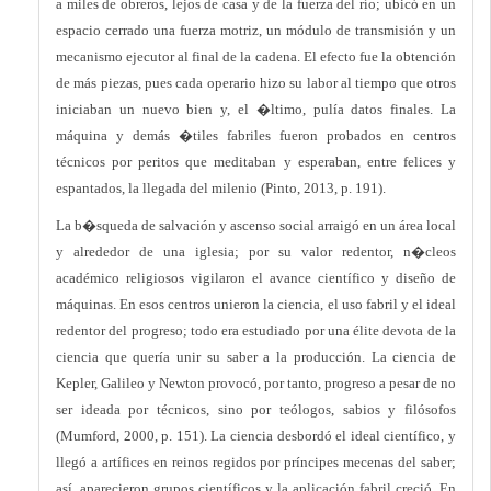
a miles de obreros, lejos de casa y de la fuerza del río; ubicó en un
espacio cerrado una fuerza motriz, un módulo de transmisión y un
mecanismo ejecutor al final de la cadena. El efecto fue la obtención
de más piezas, pues cada operario hizo su labor al tiempo que otros
iniciaban un nuevo bien y, el �ltimo, pulía datos finales. La
máquina y demás �tiles fabriles fueron probados en centros
técnicos por peritos que meditaban y esperaban, entre felices y
espantados, la llegada del milenio (Pinto, 2013, p. 191).
La b�squeda de salvación y ascenso social arraigó en un área local
y alrededor de una iglesia; por su valor redentor, n�cleos
académico religiosos vigilaron el avance científico y diseño de
máquinas. En esos centros unieron la ciencia, el uso fabril y el ideal
redentor del progreso; todo era estudiado por una élite devota de la
ciencia que quería unir su saber a la producción. La ciencia de
Kepler, Galileo y Newton provocó, por tanto, progreso a pesar de no
ser ideada por técnicos, sino por teólogos, sabios y filósofos
(Mumford, 2000, p. 151). La ciencia desbordó el ideal científico, y
llegó a artífices en reinos regidos por príncipes mecenas del saber;
así, aparecieron grupos científicos y la aplicación fabril creció. En