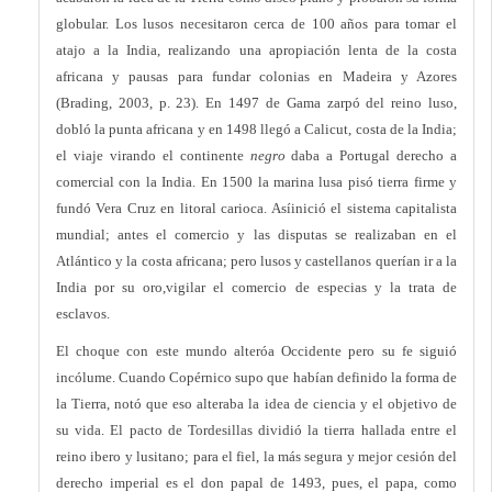
globular. Los lusos necesitaron cerca de 100 años para tomar el
atajo a la India, realizando una apropiación lenta de la costa
africana y pausas para fundar colonias en Madeira y Azores
(Brading, 2003, p. 23). En 1497 de Gama zarpó del reino luso,
dobló la punta africana y en 1498 llegó a Calicut, costa de la India;
el viaje virando el continente
negro
daba a Portugal derecho a
comercial con la India. En 1500 la marina lusa pisó tierra firme y
fundó Vera Cruz en litoral carioca. Asíinició el sistema capitalista
mundial; antes el comercio y las disputas se realizaban en el
Atlántico y la costa africana; pero lusos y castellanos querían ir a la
India por su oro,vigilar el comercio de especias y la trata de
esclavos.
El choque con este mundo alteróa Occidente pero su fe siguió
incólume. Cuando Copérnico supo que habían definido la forma de
la Tierra, notó que eso alteraba la idea de ciencia y el objetivo de
su vida. El pacto de Tordesillas dividió la tierra hallada entre el
reino ibero y lusitano; para el fiel, la más segura y mejor cesión del
derecho imperial es el don papal de 1493, pues, el papa, como