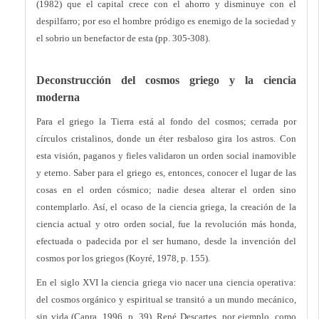
(1982) que el capital crece con el ahorro y disminuye con el
despilfarro; por eso el hombre pródigo es enemigo de la sociedad y
el sobrio un benefactor de esta (pp. 305-308).
Deconstrucción del cosmos griego y la ciencia
moderna
Para el griego la Tierra está al fondo del cosmos; cerrada por
círculos cristalinos, donde un éter resbaloso gira los astros. Con
esta visión, paganos y fieles validaron un orden social inamovible
y eterno. Saber para el griego es, entonces, conocer el lugar de las
cosas en el orden cósmico; nadie desea alterar el orden sino
contemplarlo. Así, el ocaso de la ciencia griega, la creación de la
ciencia actual y otro orden social, fue la revolución más honda,
efectuada o padecida por el ser humano, desde la invención del
cosmos por los griegos (Koyré, 1978, p. 155).
En el siglo XVI la ciencia griega vio nacer una ciencia operativa:
del cosmos orgánico y espiritual se transitó a un mundo mecánico,
sin vida (Capra, 1996, p. 39). René Descartes, por ejemplo, como