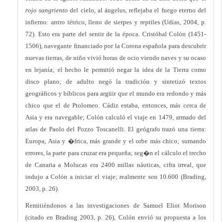
rojo sangriento
del cielo, al ángelus, reflejaba el fuego eterno del
infierno: antro tétrico, lleno de sierpes y reptiles (Udías, 2004, p.
72). Esto era parte del sentir de la época. Cristóbal Colón (1451-
1506), navegante financiado por la Corona española para descubrir
nuevas tierras, de niño vivió horas de ocio viendo naves y su ocaso
en lejanía; el hecho le permitió negar la idea de la Tierra como
disco plano; de adulto negó la tradición y sintetizó textos
geográficos y bíblicos para argüir que el mundo era redondo y más
chico que el de Ptolomeo. Cádiz estaba, entonces, más cerca de
Asia y era navegable; Colón calculó el viaje en 1479, armado del
atlas de Paolo del Pozzo Toscanelli. El geógrafo trazó una tierra:
Europa, Asia y �frica, más grande y el orbe más chico; sumando
errores, la parte para cruzar era pequeña; seg�n el cálculo el trecho
de Canaria a Molucas era 2400 millas náuticas, cifra irreal, que
indujo a Colón a iniciar el viaje; realmente son 10.600 (Brading,
2003, p. 26).
Remitiéndonos a las investigaciones de Samuel Eliot Morison
(citado en Brading 2003, p. 26), Colón envió su propuesta a los