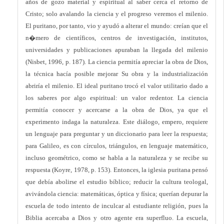
años de gozo material y espiritual al saber cerca el retorno de
Cristo; solo avalando la ciencia y el progreso veremos el milenio.
El puritano, por tanto, vio y ayudó a alterar el mundo: creían que el
n�mero de científicos, centros de investigación, institutos,
universidades y publicaciones apuraban la llegada del milenio
(Nisbet, 1996, p. 187). La ciencia permitía apreciar la obra de Dios,
la técnica hacía posible mejorar Su obra y la industrialización
abriría el milenio. El ideal puritano trocó el valor utilitario dado a
los saberes por algo espiritual: un valor redentor. La ciencia
permitía conocer y acercarse a la obra de Dios, ya que el
experimento indaga la naturaleza. Este diálogo, empero, requiere
un lenguaje para preguntar y un diccionario para leer la respuesta;
para Galileo, es con círculos, triángulos, en lenguaje matemático,
incluso geométrico, como se habla a la naturaleza y se recibe su
respuesta (Koyre, 1978, p. 153). Entonces, la iglesia puritana pensó
que debía abolirse el estudio bíblico; reducir la cultura teologal,
avivándola ciencia: matemáticas, óptica y física; querían depurar la
escuela de todo intento de inculcar al estudiante religión, pues la
Biblia acercaba a Dios y otro agente era superfluo. La escuela,