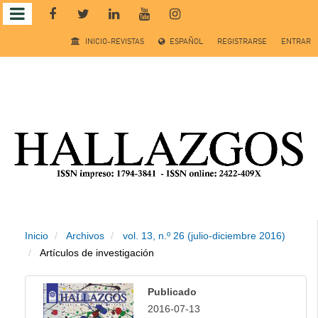
Salto
INICIO-REVISTAS
ESPAÑOL
REGISTRARSE
ENTRAR
rápido
al
contenido
de
la
página
Inicio
Archivos
vol. 13, n.º 26 (julio-diciembre 2016)
Navegación
Artículos de investigación
principal
Contenido
Publicado
principal
2016-07-13
Barra