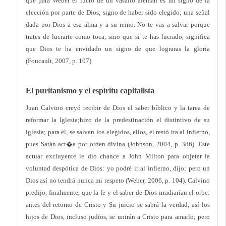
que para Weber el lucro de un vasallo alemán es un signo de la
elección por parte de Dios; signo de haber sido elegido; una señal
dada por Dios a esa alma y a su reino. No te vas a salvar porque
trates de lucrarte como toca, sino que si te has lucrado, significa
que Dios te ha envidado un signo de que lograras la gloria
(Foucault, 2007, p. 107).
El puritanismo y el espíritu capitalista
Juan Calvino creyó recibir de Dios el saber bíblico y la tarea de
reformar la Iglesia;hizo de la predestinación el distintivo de su
iglesia; para él, se salvan los elegidos, ellos, el restó ira al infierno,
pues Satán act�a por orden divina (Johnson, 2004, p. 386). Este
actuar excluyente le dio chance a John Milton para objetar la
voluntad despótica de Dios: yo podré ir al infierno, dijo; pero un
Dios así no tendrá nunca mi respeto (Weber, 2006, p. 104). Calvino
predijo, finalmente, que la fe y el saber de Dios irradiarían el orbe:
antes del retorno de Cristo y Su juicio se sabrá la verdad; así los
hijos de Dios, incluso judíos, se unirán a Cristo para amarlo; pero