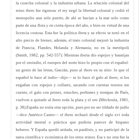
la cosecha colonial y la industria urbana. La relación colonial del
reino ibero fue rigurosa: el rey negó la libertad colonial y cedió el
monopolio aun solo puerto, de ahí se hacían a la mar solo como
parte de una flota y en cierta época del año, o bien en virtud de una
licencia costosa. Esta fue la política ibera y su efecto se notó en el
alto precio de bienes; además, el trato colonial mejoró la industria
de Francia, Flandes, Holanda y Alemania, no en la metrópoli
(Smith, 1982, pp. 542-557). Mientras iberia dio espejos y baratijas
por el oroindio, el europeo del norte hizo lo propio con el español:
un genio de las letras, Gracián, puso al ibero en su sitio: lo que el
español le hace al indio—dijo— se lo hace el galo al ibero; si los
engañan con espejos y collares, sacando con cuentas tesoros sin
cuento, el galo con peines, estuches, perfumes y trompas de París,
vuelven a quitarle al ibero toda la plata y el oro (Méchoula, 1981,
p. 38).España no tenía otra opción, pues por no ser tildado de judío
—dice Américo Castro— el ibero rechazó desde el siglo xvi toda
actividad mental o práctica que pudiera parecer de hispano
hebreos. Y España quedó aislada, en parálisis, y no participó de la
tarea científica y económica de los otros reinos. Esa y no otra fue la