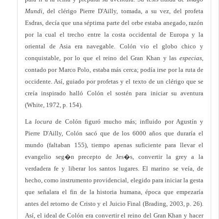
Mundi,
del clérigo Pierre D'Ailly, tomada, a su vez, del profeta
Esdras, decía que una séptima parte del orbe estaba anegado, razón
por la cual el trecho entre la costa occidental de Europa y la
oriental de Asia era navegable. Colón vio el globo chico y
conquistable, por lo que el reino del Gran Khan y las
especias,
contado por Marco Polo, estaba más cerca; podía irse por la ruta de
occidente. Así, guiado por profetas y el texto de un clérigo que se
creía inspirado halló Colón el sostén para iniciar su aventura
(White, 1972, p. 154).
La
locura
de Colón figuró mucho más; influido por Agustín y
Pierre D'Ailly, Colón sacó que de los 6000 años que duraría el
mundo (faltaban 155), tiempo apenas suficiente para llevar el
evangelio seg�n precepto de Jes�s, convertir la grey a la
verdadera fe y liberar los santos lugares. El marino se veía, de
hecho, como instrumento providencial, elegido para iniciar la gesta
que señalara el fin de la historia humana, época que empezaría
antes del retorno de Cristo y el Juicio Final (Brading, 2003, p. 26).
Así, el ideal de Colón era convertir el reino del Gran Khan y hacer