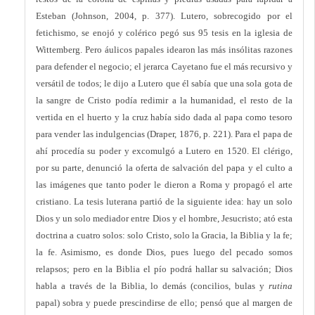
Esteban (Johnson, 2004, p. 377). Lutero, sobrecogido por el
fetichismo, se enojó y colérico pegó sus 95 tesis en la iglesia de
Wittemberg. Pero áulicos papales idearon las más insólitas razones
para defender el negocio; el jerarca Cayetano fue el más recursivo y
versátil de todos; le dijo a Lutero que él sabía que una sola gota de
la sangre de Cristo podía redimir a la humanidad, el resto de la
vertida en el huerto y la cruz había sido dada al papa como tesoro
para vender las indulgencias (Draper, 1876, p. 221). Para el papa de
ahí procedía su poder y excomulgó a Lutero en 1520. El clérigo,
por su parte, denunció la oferta de salvación del papa y el culto a
las imágenes que tanto poder le dieron a Roma y propagó el arte
cristiano. La tesis luterana partió de la siguiente idea: hay un solo
Dios y un solo mediador entre Dios y el hombre, Jesucristo; ató esta
doctrina a cuatro solos: solo Cristo, solo la Gracia, la Biblia y la fe;
la fe. Asimismo, es donde Dios, pues luego del pecado somos
relapsos; pero en la Biblia el pío podrá hallar su salvación; Dios
habla a través de la Biblia, lo demás (concilios, bulas y
rutina
papal) sobra y puede prescindirse de ello; pensó que al margen de