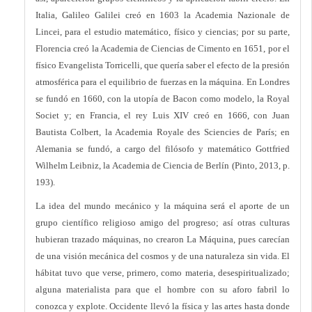
Italia, Galileo Galilei creó en 1603 la Academia Nazionale de
Lincei, para el estudio matemático, físico y ciencias; por su parte,
Florencia creó la Academia de Ciencias de Cimento en 1651, por el
físico Evangelista Torricelli, que quería saber el efecto de la presión
atmosférica para el equilibrio de fuerzas en la máquina. En Londres
se fundó en 1660, con la utopía de Bacon como modelo, la Royal
Societ y; en Francia, el rey Luis XIV creó en 1666, con Juan
Bautista Colbert, la Academia Royale des Sciencies de París; en
Alemania se fundó, a cargo del filósofo y matemático Gottfried
Wilhelm Leibniz, la Academia de Ciencia de Berlín (Pinto, 2013, p.
193).
La idea del mundo mecánico y la máquina será el aporte de un
grupo científico religioso amigo del progreso; así otras culturas
hubieran trazado máquinas, no crearon La Máquina, pues carecían
de una visión mecánica del cosmos y de una naturaleza sin vida. El
hábitat tuvo que verse, primero, como materia, desespiritualizado;
alguna materialista para que el hombre con su aforo fabril lo
conozca y explote. Occidente llevó la física y las artes hasta donde