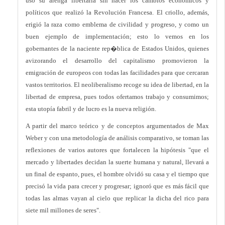
usó su arenga libertaria sin hacer los cambios económicos y
políticos que realizó la Revolución Francesa. El criollo, además,
erigió la raza como emblema de civilidad y progreso, y como un
buen ejemplo de implementación; esto lo vemos en los
gobernantes de la naciente rep�blica de Estados Unidos, quienes
avizorando el desarrollo del capitalismo promovieron la
emigración de europeos con todas las facilidades para que cercaran
vastos territorios. El neoliberalismo recoge su idea de libertad, en la
libertad de empresa, pues todos ofertamos trabajo y consumimos;
esta utopía fabril y de lucro es la nueva religión.
A partir del marco teórico y de conceptos argumentados de Max
Weber y con una metodología de análisis comparativo, se toman las
reflexiones de varios autores que fortalecen la hipótesis "que el
mercado y libertades decidan la suerte humana y natural, llevará a
un final de espanto, pues, el hombre olvidó su casa y el tiempo que
precisó la vida para crecer y progresar; ignoró que es más fácil que
todas las almas vayan al cielo que replicar la dicha del rico para
siete mil millones de seres".