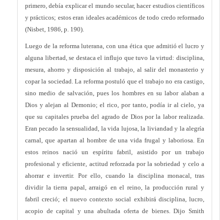
primero, debía explicar el mundo secular, hacer estudios científicos
y prácticos; estos eran ideales académicos de todo credo reformado
(Nisbet, 1986, p. 190).
Luego de la reforma luterana, con una ética que admitió el lucro y
alguna libertad, se destaca el influjo que tuvo la virtud: disciplina,
mesura, ahorro y disposición al trabajo, al salir del monasterio y
copar la sociedad. La reforma postuló que el trabajo no era castigo,
sino medio de salvación, pues los hombres en su labor alaban a
Dios y alejan al Demonio; el rico, por tanto, podía ir al cielo, ya
que su capitales prueba del agrado de Dios por la labor realizada.
Eran pecado la sensualidad, la vida lujosa, la liviandad y la alegría
carnal, que apartan al hombre de una vida frugal y laboriosa. En
estos reinos nació un espíritu fabril, asistido por un trabajo
profesional y eficiente, actitud reforzada por la sobriedad y celo a
ahorrar e invertir. Por ello, cuando la disciplina monacal, tras
dividir la tierra papal, arraigó en el reino, la producción rural y
fabril creció; el nuevo contexto social exhibirá disciplina, lucro,
acopio de capital y una abultada oferta de bienes. Dijo Smith