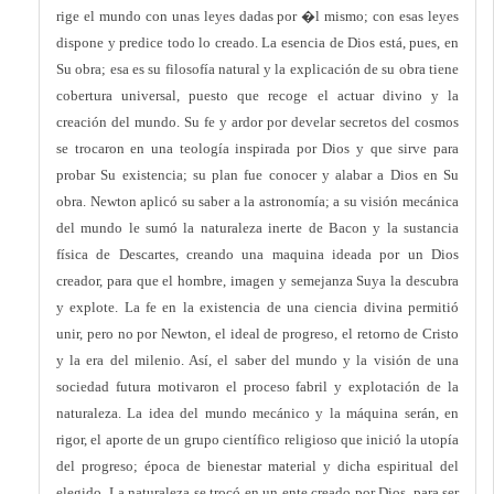
rige el mundo con unas leyes dadas por �l mismo; con esas leyes
dispone y predice todo lo creado. La esencia de Dios está, pues, en
Su obra; esa es su filosofía natural y la explicación de su obra tiene
cobertura universal, puesto que recoge el actuar divino y la
creación del mundo. Su fe y ardor por develar secretos del cosmos
se trocaron en una teología inspirada por Dios y que sirve para
probar Su existencia; su plan fue conocer y alabar a Dios en Su
obra. Newton aplicó su saber a la astronomía; a su visión mecánica
del mundo le sumó la naturaleza inerte de Bacon y la sustancia
física de Descartes, creando una maquina ideada por un Dios
creador, para que el hombre, imagen y semejanza Suya la descubra
y explote. La fe en la existencia de una ciencia divina permitió
unir, pero no por Newton, el ideal de progreso, el retorno de Cristo
y la era del milenio. Así, el saber del mundo y la visión de una
sociedad futura motivaron el proceso fabril y explotación de la
naturaleza. La idea del mundo mecánico y la máquina serán, en
rigor, el aporte de un grupo científico religioso que inició la utopía
del progreso; época de bienestar material y dicha espiritual del
elegido. La naturaleza se trocó en un ente creado por Dios, para ser