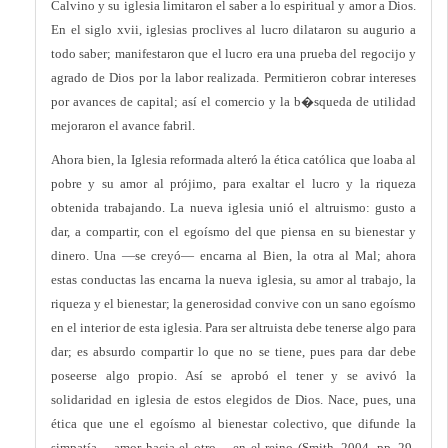
Calvino y su iglesia limitaron el saber a lo espiritual y amor a Dios.
En el siglo xvii, iglesias proclives al lucro dilataron su augurio a
todo saber; manifestaron que el lucro era una prueba del regocijo y
agrado de Dios por la labor realizada. Permitieron cobrar intereses
por avances de capital; así el comercio y la b�squeda de utilidad
mejoraron el avance fabril.
Ahora bien, la Iglesia reformada alteró la ética católica que loaba al
pobre y su amor al prójimo, para exaltar el lucro y la riqueza
obtenida trabajando. La nueva iglesia unió el altruismo: gusto a
dar, a compartir, con el egoísmo del que piensa en su bienestar y
dinero. Una —se creyó— encarna al Bien, la otra al Mal; ahora
estas conductas las encarna la nueva iglesia, su amor al trabajo, la
riqueza y el bienestar; la generosidad convive con un sano egoísmo
en el interior de esta iglesia. Para ser altruista debe tenerse algo para
dar; es absurdo compartir lo que no se tiene, pues para dar debe
poseerse algo propio. Así se aprobó el tener y se avivó la
solidaridad en iglesia de estos elegidos de Dios. Nace, pues, una
ética que une el egoísmo al bienestar colectivo, que difunde la
simpatía —amor hacia el otro— en el reino (Smith, 2004, pp. 29-