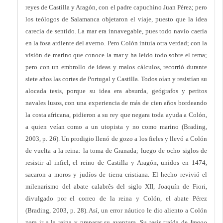
reyes de Castilla y Aragón, con el padre capuchino Juan Pérez; pero
los teólogos de Salamanca objetaron el viaje, puesto que la idea
carecía de sentido. La mar era innavegable, pues todo navío caería
en la fosa ardiente del averno. Pero Colón intuía otra verdad; con la
visión de marino que conoce la mar y ha leído todo sobre el tema;
pero con un embrollo de ideas y malos cálculos, recorrió durante
siete años las cortes de Portugal y Castilla. Todos oían y resistían su
alocada tesis, porque su idea era absurda, geógrafos y peritos
navales lusos, con una experiencia de más de cien años bordeando
la costa africana, pidieron a su rey que negara toda ayuda a Colón,
a quien veían como a un utopista y no como marino (Brading,
2003, p. 26). Un prodigio llenó de gozo a los fieles y llevó a Colón
de vuelta a la reina: la toma de Granada; luego de ocho siglos de
resistir al infiel, el reino de Castilla y Aragón, unidos en 1474,
sacaron a moros y judíos de tierra cristiana. El hecho revivió el
milenarismo del abate calabrês del siglo XII, Joaquín de Fiori,
divulgado por el correo de la reina y Colón, el abate Pérez
(Brading, 2003, p. 28). Así, un error náutico le dio aliento a Colón
para ir a la reina y preparar su aventura. Su tesis traída de
Imago