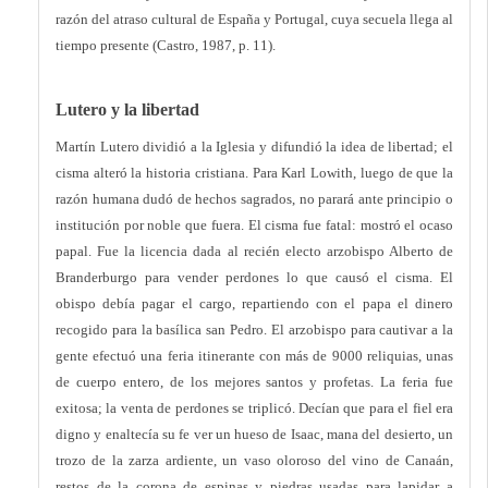
razón del atraso cultural de España y Portugal, cuya secuela llega al
tiempo presente (Castro, 1987, p. 11).
Lutero y la libertad
Martín Lutero dividió a la Iglesia y difundió la idea de libertad; el
cisma alteró la historia cristiana. Para Karl Lowith, luego de que la
razón humana dudó de hechos sagrados, no parará ante principio o
institución por noble que fuera. El cisma fue fatal: mostró el ocaso
papal. Fue la licencia dada al recién electo arzobispo Alberto de
Branderburgo para vender perdones lo que causó el cisma. El
obispo debía pagar el cargo, repartiendo con el papa el dinero
recogido para la basílica san Pedro. El arzobispo para cautivar a la
gente efectuó una feria itinerante con más de 9000 reliquias, unas
de cuerpo entero, de los mejores santos y profetas. La feria fue
exitosa; la venta de perdones se triplicó. Decían que para el fiel era
digno y enaltecía su fe ver un hueso de Isaac, mana del desierto, un
trozo de la zarza ardiente, un vaso oloroso del vino de Canaán,
restos de la corona de espinas y piedras usadas para lapidar a