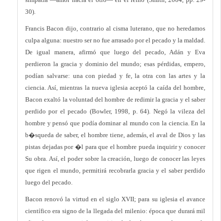
30).
Francis Bacon dijo, contrario al cisma luterano, que no heredamos
culpa alguna: nuestro ser no fue arrasado por el pecado y la maldad.
De igual manera, afirmó que luego del pecado, Adán y Eva
perdieron la gracia y dominio del mundo; esas pérdidas, empero,
podían salvarse: una con piedad y fe, la otra con las artes y la
ciencia. Así, mientras la nueva iglesia aceptó la caída del hombre,
Bacon exaltó la voluntad del hombre de redimir la gracia y el saber
perdido por el pecado (Bowler, 1998, p. 64). Negó la vileza del
hombre y pensó que podía dominar al mundo con la ciencia. En la
b�squeda de saber, el hombre tiene, además, el aval de Dios y las
pistas dejadas por �l para que el hombre pueda inquirir y conocer
Su obra. Así, el poder sobre la creación, luego de conocer las leyes
que rigen el mundo, permitirá recobrarla gracia y el saber perdido
luego del pecado.
Bacon renovó la virtud en el siglo XVII; para su iglesia el avance
científico era signo de la llegada del milenio: época que durará mil