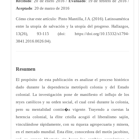
Recibido
: 20 de enero 2016 /
Evaluado
: 19 de febrero de 2016 /
Aceptado
: 20 de marzo de 2016
Cómo citar este artículo: Pinto Mantilla, J.A. (2016). Latinoamérica
entre la utopía de salvación y la utopía del progreso. Hallazgos,
13(26), 93-115 (doi: https://doi.org/10.15332/s1794-
3841.2016.0026.04).
Resumen
El propósito de esta publicación es analizar el proceso histórico
dado durante la dependencia metrópoli colonia y del Estado
colonial. La investigación pone de manifiesto el influjo de los
reyes católicos y su orden social, el cual cesó durante la colonia,
pero su mentalidad contin�a vigente. Trayendo a cuestas la
herencia colonial, la élite criolla acogió el liberalismo sajón,
vinculándose rápidamente, con su riqueza agropecuaria y minera,
en el mercado mundial. Esta élite, conocedora del motín jacobino,