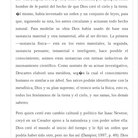
hombre de fe partió del hecho de que Dios creó el cielo y la tierra.
�l mismo, había inventado un orden y un conjunto de leyes, para
que, siguiendo su ruta, los astros circularan y actuaran todo hecho
natural. Para modelar su obra Dios había usado de base una
sustancia material y otra inmaterial, afín al ser divino. La primera
—sustancia física— está en los entes materiales; la segunda,
sustancia pensante, inmaterial e inteligente, hace posible el
conocimiento; asimos estas sustancias con rutinas inductivas de
razonamiento científico. Como sustrato de su actuar investigativo,
Descartes elaboró una metáfora, seg�n la cual el conocimiento
humano es similar a un árbol. Sus raíces podrán identificarse con la
metafísica, Dios y su plan supremo; el tronco sería la física, esto es,
todos los fenómenos de la tierra y el cielo, y sus ramas, los demás
saberes.
Pero quien cerró este cambio cultural y político fue Isaac Newton;
creyó en un Creador ajeno a la naturaleza y con poder sobre ella.
Dios creó el mundo al inicio del tiempo y le fijó un orden que
podría haber sido otro, pero no fue así (Dampier, 1997, p. 49). Dios