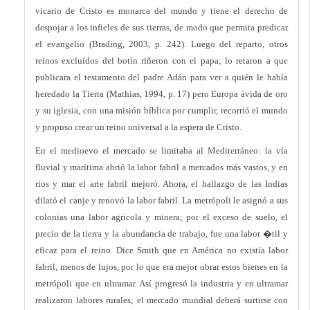
vicario de Cristo es monarca del mundo y tiene el derecho de
despojar a los infieles de sus tierras, de modo que permita predicar
el evangelio (Brading, 2003, p. 242). Luego del reparto, otros
reinos excluidos del botín riñeron con el papa; lo retaron a que
publicara el testamento del padre Adán para ver a quién le había
heredado la Tierra (Mathias, 1994, p. 17) pero Europa ávida de oro
y su iglesia, con una misión bíblica por cumplir, recorrió el mundo
y propuso crear un reino universal a la espera de Cristo.
En el medioevo el mercado se limitaba al Mediterráneo: la vía
fluvial y marítima abrió la labor fabril a mercados más vastos, y en
ríos y mar el arte fabril mejoró. Ahora, el hallazgo de las Indias
dilató el canje y renovó la labor fabril. La metrópoli le asignó a sus
colonias una labor agrícola y minera; por el exceso de suelo, el
precio de la tierra y la abundancia de trabajo, fue una labor �til y
eficaz para el reino. Dice Smith que en América no existía labor
fabril, menos de lujos, por lo que era mejor obrar estos bienes en la
metrópoli que en ultramar. Así progresó la industria y en ultramar
realizaron labores rurales; el mercado mundial deberá surtirse con