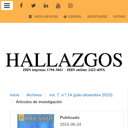
Salto
INICIO-REVISTAS
ESPAÑOL
REGISTRARSE
ENTRAR
rápido
al
contenido
de
la
página
Inicio
Archivos
vol. 7, n.º 14 (julio-diciembre 2010)
Navegación
Artículos de investigación
principal
Contenido
Publicado
principal
2015-06-24
Barra