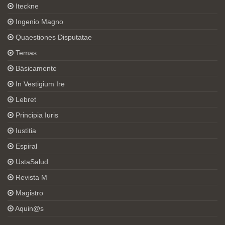
Iteckne
Ingenio Magno
Quaestiones Disputatae
Temas
Básicamente
In Vestigium Ire
Lebret
Principia Iuris
Iustitia
Espiral
UstaSalud
Revista M
Magistro
Aquin@s