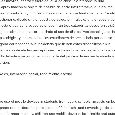
ivos móviles, dentro y fuera del aula de clase. Se propone la ruta
 aproximación al objeto de estudio de corte interpretativo, que asume 
nismo simbólico y un diseño basado en la teoría fundamentada. Se util
estionario, desde una encuesta de selección múltiple, una encuesta abi
esta etapa del proceso se encuentran tres categorías desde la revisi
ajo rendimiento escolar asociado al uso de dispositivos tecnológicos, l
psicológico y emocional en los estudiantes de secundaria por del uso
goría corresponde a la incidencia que tienen estos dispositivos en la
 respuestas desde las percepciones de los estudiantes respecto a la en
ado del arte y se propone como parte del proceso la encuesta abierta y 
isión.
viles, interacción social, rendimiento escolar
he use of mobile devices in students from public schools: impacts on le
e process considers the perceptions of fifth, sixth, and seventh-grade st
Bogotá, regarding how children use mobile devices, both inside and outs