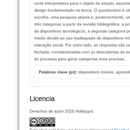
corte interpretativo para o objeto de estudo, ass
design fundamentado na teoria. O questionário é ut
escolha, uma pesquisa aberta e, posteriormente, um
três categorias a partir da revisão bibliográfica: 
de dispositivos tecnológicos; a segunda categoria 
médio devido ao uso inadequado de dispositivos móv
interação social. Por outro lado, as respostas são
fechada, correlacionadas com as descobertas do est
do processo para gerar categorias mais precisas.
Palabras clave (pt):
dispositivos móveis, aprend
Licencia
Derechos de autor 2025 Hallazgos
Esta obra está bajo una licencia internacional
Creativ