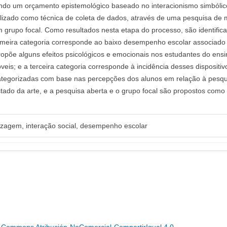
umindo um orçamento epistemológico baseado no interacionismo simbóli
ilizado como técnica de coleta de dados, através de uma pesquisa de m
 grupo focal. Como resultados nesta etapa do processo, são identific
a primeira categoria corresponde ao baixo desempenho escolar associado
propõe alguns efeitos psicológicos e emocionais nos estudantes do ens
eis; e a terceira categoria corresponde à incidência desses dispositiv
 categorizadas com base nas percepções dos alunos em relação à pesq
ado da arte, e a pesquisa aberta e o grupo focal são propostos como
izagem, interação social, desempenho escolar
e Commons Atribución-NoComercial-CompartirIgual 4.0
.