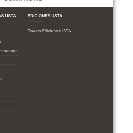
AS USTA
EDICIONES USTA
Tweets EdicionesUSTA
o
isputatae
e