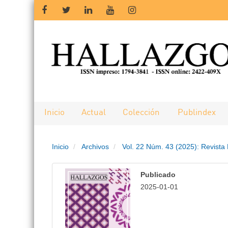
Salto
rápido
al
contenido
de
Inicio
Actual
Colección
Publindex
la
Inicio
Archivos
Vol. 22 Núm. 43 (2025): Revista
página
Navegación
Publicado
principal
2025-01-01
Contenido
principal
Barra