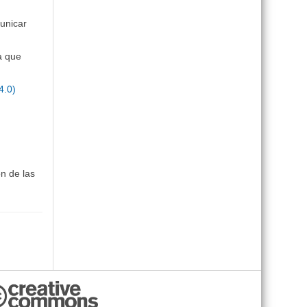
municar
a que
4.0)
n de las