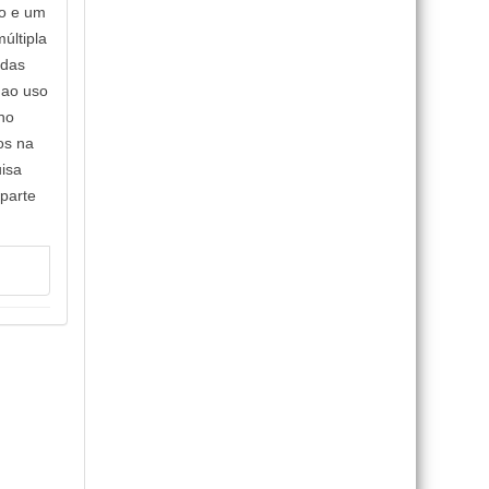
co e um
últipla
adas
 ao uso
ino
os na
uisa
 parte