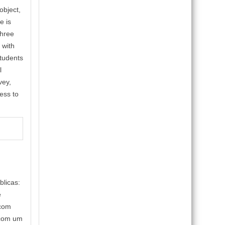
object,
e is
three
 with
students
l
vey,
ess to
blicas:
e
 com
, com um