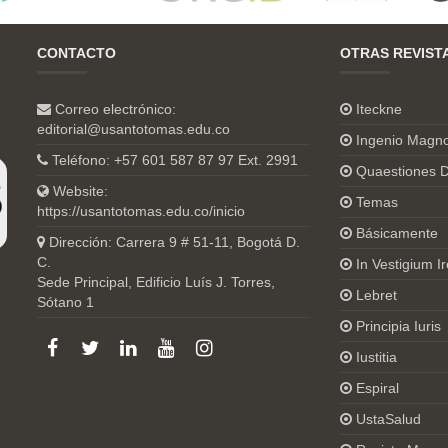
CONTACTO
OTRAS REVIST
Correo electrónico:
Iteckne
editorial@usantotomas.edu.co
Ingenio Magn
Teléfono: +57 601 587 87 97 Ext. 2991
Quaestiones D
Website:
Temas
https://usantotomas.edu.co/inicio
Básicamente
Dirección: Carrera 9 # 51-11, Bogotá D.
C.
In Vestigium Ir
Sede Principal, Edificio Luís J. Torres,
Lebret
Sótano 1
Principia Iuris
Iustitia
Espiral
UstaSalud