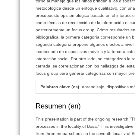
torno al manejo que los niños brindan a los disposit
metodológica desde un enfoque cualitativo, con una
presupuesto epistemológico basado en el interaccio
como técnica de recolección de la información el cu
posteriormente un focus group. Cómo resultados en 
bibliográfica, la primera categoría corresponde un b
segunda categoría propone algunos efectos a nivel 
inadecuado de dispositivos móviles y la tercera cate
interacción social. Por otro lado, se categorizan la
cerrada, se correlacionan con los hallazgos del est
focus group para generar categorías con mayor prec
Palabras clave (es):
aprendizaje, dispositivos mó
Resumen (en)
This presentation is part of the ongoing research "T
processes in the locality of Bosa." This investigativ
from three mega-schools in the seventh locality of 