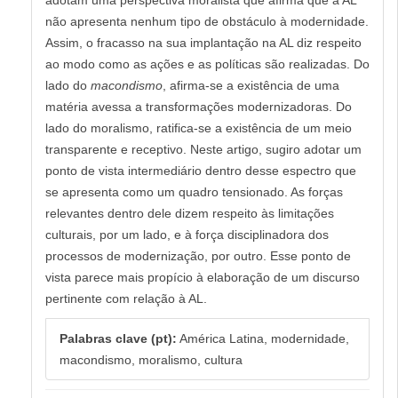
não apresenta nenhum tipo de obstáculo à modernidade.
Assim, o fracasso na sua implantação na AL diz respeito
ao modo como as ações e as políticas são realizadas. Do
lado do
macondismo
, afirma-se a existência de uma
matéria avessa a transformações modernizadoras. Do
lado do moralismo, ratifica-se a existência de um meio
transparente e receptivo. Neste artigo, sugiro adotar um
ponto de vista intermediário dentro desse espectro que
se apresenta como um quadro tensionado. As forças
relevantes dentro dele dizem respeito às limitações
culturais, por um lado, e à força disciplinadora dos
processos de modernização, por outro. Esse ponto de
vista parece mais propício à elaboração de um discurso
pertinente com relação à AL.
Palabras clave (pt):
América Latina, modernidade,
macondismo, moralismo, cultura