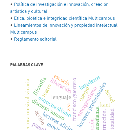
•
Política de investigación e innovación, creación
artística y cultural
•
Ética, bioética e integridad científica Multicampus
•
Lineamientos de innovación y propiedad intelectual
Multicampus
•
Reglamento editorial
PALABRAS CLAVE
escuela
herederos
filosofía
liberación
francisco guerrero
lectura musical vicaria
lectores profesionales
teatro
emergentismo
cuerpo
dussel
lenguaje
estructuralismo
discurso sonoro
kant
zea
enseñanza
totalidad
acción
construcción.
lectores aficionados
pamplona