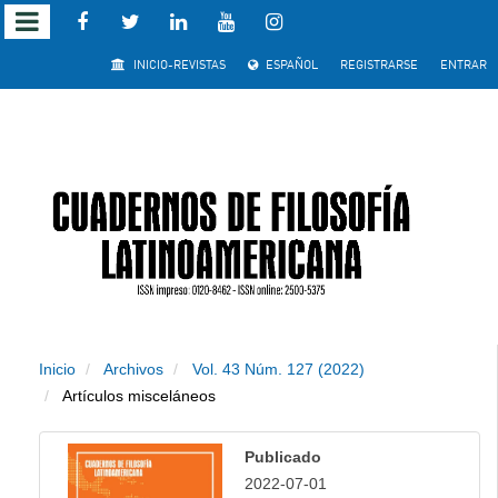
Salto
INICIO-REVISTAS
ESPAÑOL
REGISTRARSE
ENTRAR
rápido
al
contenido
de
la
página
Inicio
Archivos
Vol. 43 Núm. 127 (2022)
Navegación
Artículos misceláneos
principal
Contenido
Publicado
principal
2022-07-01
Barra