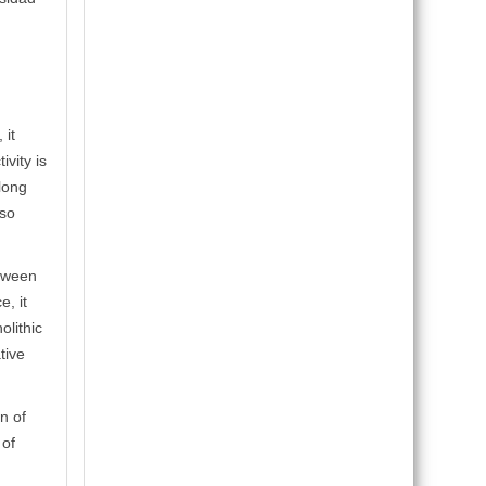
 it
ivity is
along
lso
etween
e, it
olithic
tive
n of
 of