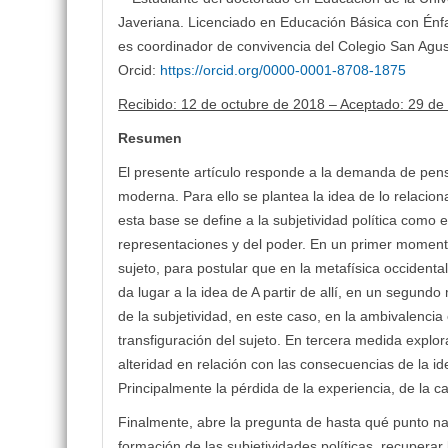
Javeriana. Licenciado en Educación Básica con Énfa
es coordinador de convivencia del Colegio San Agus
Orcid:
https://orcid.org/0000-0001-8708-1875
Recibido: 12 de octubre de 2018 – Aceptado: 29 de
Resumen
El presente artículo responde a la demanda de pensa
moderna. Para ello se plantea la idea de lo relacion
esta base se define a la subjetividad política como
representaciones y del poder. En un primer moment
sujeto, para postular que en la metafísica occident
da lugar a la idea de A partir de allí, en un segun
de la subjetividad, en este caso, en la ambivalencia 
transfiguración del sujeto. En tercera medida explo
alteridad en relación con las consecuencias de la id
Principalmente la pérdida de la experiencia, de la 
Finalmente, abre la pregunta de hasta qué punto nar
formación de las subjetividades políticas, recuperar 