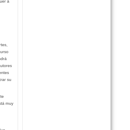
buer à
tes,
curso
ndrá
autores
entes
trar su
nte
está muy