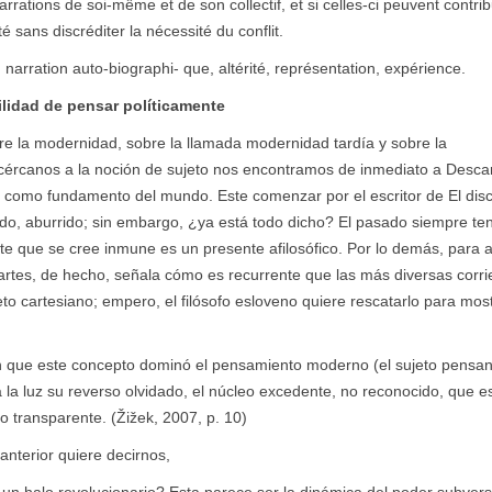
rrations de soi-même et de son collectif, et si celles-ci peuvent contri
té sans discréditer la nécessité du conflit.
e, narration auto-biographi- que, altérité, représentation, expérience.
bilidad de pensar políticamente
obre la modernidad, sobre la llamada modernidad tardía y sobre la
ércanos a la noción de sujeto nos encontramos de inmediato a Descar
eto como fundamento del mundo. Este comenzar por el escritor de El dis
do, aburrido; sin embargo, ¿ya está todo dicho? El pasado siempre te
te que se cree inmune es un presente afilosófico. Por lo demás, para 
rtes, de hecho, señala cómo es recurrente que las más diversas corri
o cartesiano; empero, el filósofo esloveno quiere rescatarlo para mos
 en que este concepto dominó el pensamiento moderno (el sujeto pensa
 la luz su reverso olvidado, el núcleo excedente, no reconocido, que 
o transparente. (Žižek, 2007, p. 10)
anterior quiere decirnos,