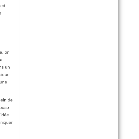
sed.
n
re, on
la
ans un
sique
’une
sein de
opose
’idée
uniquer