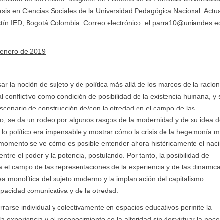
sis en Ciencias Sociales de la Universidad Pedagógica Nacional. Act
tín IED, Bogotá Colombia. Correo electrónico:
el.parra10@uniandes.e
 enero de 2019
r la noción de sujeto y de política más allá de los marcos de la racion
al conflictivo como condición de posibilidad de la existencia humana, y
 escenario de construcción de/con la otredad en el campo de las
o, se da un rodeo por algunos rasgos de la modernidad y de su idea d
al lo político era impensable y mostrar cómo la crisis de la hegemonía 
do momento se ve cómo es posible entender ahora históricamente el nac
entre el poder y la potencia, postulando. Por tanto, la posibilidad de
ra el campo de las representaciones de la experiencia y de las dinámica
ea monolítica del sujeto moderno y la implantación del capitalismo.
capacidad comunicativa y de la otredad.
rarse individual y colectivamente en espacios educativos permite la
la experiencia y el reconocimiento de la alteridad sin desvirtuar la nec