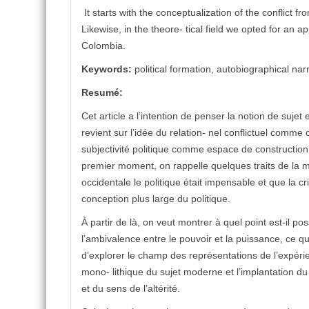
It starts with the conceptualization of the conflic
Likewise, in the theore- tical field we opted for an a
Colombia.
Keywords:
political formation, autobiographical narra
Resumé:
Cet article a l’intention de penser la notion de sujet
revient sur l’idée du relation- nel conflictuel comme 
subjectivité politique comme espace de construction
premier moment, on rappelle quelques traits de la m
occidentale le politique était impensable et que la cr
conception plus large du politique.
À partir de là, on veut montrer à quel point est-il p
l’ambivalence entre le pouvoir et la puissance, ce qu
d’explorer le champ des représentations de l’expéri
mono- lithique du sujet moderne et l’implantation d
et du sens de l’altérité.