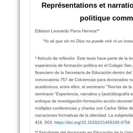
Représentations et narration
politique comme
Edisson Leonardo Parra Herrera**
“Yo sé que sin mí Dios no puede vivir ni un inst
* Artículo de reflexión. Este texto hace parte de la 
experiencia de formación política en el Colegio San
financiero de la Secretaría de Educación dentro de
convocatoria 757 de Colciencias para doctorados nac
académicos, entre ellos, el seminario “Teorías de la 
seminario “Experiencia, narrativa y (auto)biografía 
enfoque de investigación-formación-acción-docente”
múltiples conferencias y charlas con Carlos Skliar 
narraciones formativas de la alteridad. La subjetivid
416. DOI:
https://doi.org/10.15332/21459169.4756
** Estudiante del doctorado en Educación de la Unive