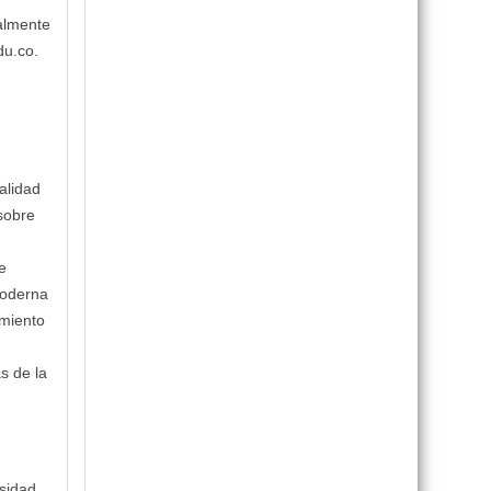
ualmente
du.co
.
alidad
 sobre
e
moderna
imiento
s de la
esidad