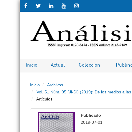
Salto rápido al contenido de la pági
Navegación principal
Contenido principal
Barra lateral
Inicio
Actual
Colección
Publin
Inicio
Archivos
Vol. 51 Núm. 95 (Jl-Di) (2019): De los medios a l
Artículos
Publicado
2019-07-01