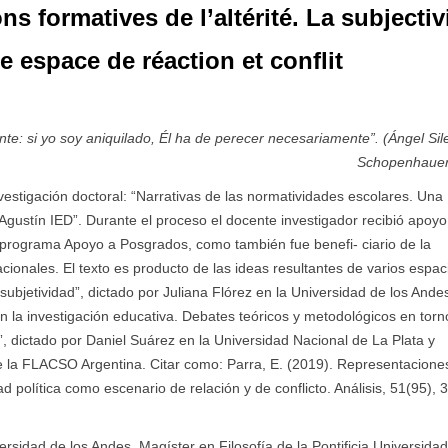
s formatives de l’altérité. La subjectiv
 espace de réaction et conflit
ante: si yo soy aniquilado, Él ha de perecer necesariamente”. (Ángel Sil
Schopenhauer
investigación doctoral: “Narrativas de las normatividades escolares. Una
 Agustín IED”. Durante el proceso el docente investigador recibió apoyo
l programa Apoyo a Posgrados, como también fue benefi- ciario de la
ionales. El texto es producto de las ideas resultantes de varios espac
subjetividad”, dictado por Juliana Flórez en la Universidad de los Andes
en la investigación educativa. Debates teóricos y metodológicos en tor
, dictado por Daniel Suárez en la Universidad Nacional de La Plata y
de la FLACSO Argentina. Citar como: Parra, E. (2019). Representacione
ad política como escenario de relación y de conflicto. Análisis, 51(95), 
rsidad de los Andes. Magíster en Filosofía de la Pontificia Universida