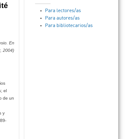
ité
Para lectores/as
Para autores/as
Para bibliotecarios/as
esio. En
, 2004)
ios
; el
no de un
s y
389-
d