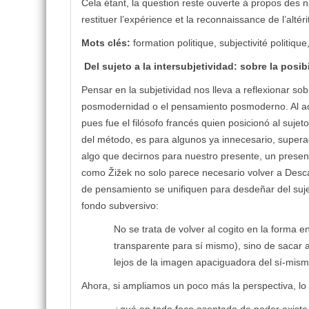
Cela étant, la question reste ouverte à propos des na
restituer l’expérience et la reconnaissance de l’altéri
Mots clés:
formation politique, subjectivité politiqu
Del sujeto a la intersubjetividad: sobre la posi
Pensar en la subjetividad nos lleva a reflexionar s
posmodernidad o el pensamiento posmoderno. Al ac
pues fue el filósofo francés quien posicionó al suj
del método, es para algunos ya innecesario, supera
algo que decirnos para nuestro presente, un presen
como Žižek no solo parece necesario volver a Desca
de pensamiento se unifiquen para desdeñar del sujet
fondo subversivo:
No se trata de volver al cogito en la forma
transparente para sí mismo), sino de sacar a
lejos de la imagen apaciguadora del sí-mism
Ahora, si ampliamos un poco más la perspectiva, lo 