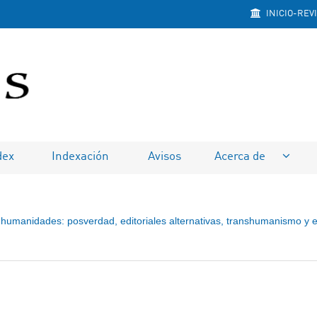
INICIO-REV
na
dex
Indexación
Avisos
Acerca de
as humanidades: posverdad, editoriales alternativas, transhumanismo y 