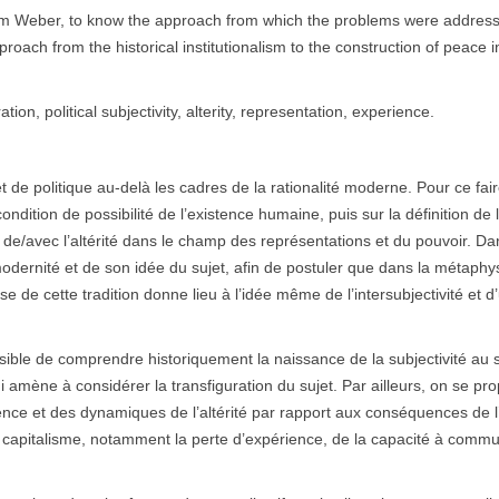
t from Weber, to know the approach from which the problems were addres
pproach from the historical institutionalism to the construction of peace i
tion, political subjectivity, alterity, representation, experience.
 et de politique au-delà les cadres de la rationalité moderne. Pour ce fai
condition de possibilité de l’existence humaine, puis sur la définition de 
 de/avec l’altérité dans le champ des représentations et du pouvoir. D
odernité et de son idée du sujet, afin de postuler que dans la métaphy
ise de cette tradition donne lieu à l’idée même de l’intersubjectivité et d
ossible de comprendre historiquement la naissance de la subjectivité au 
i amène à considérer la transfiguration du sujet. Par ailleurs, on se pr
ence et des dynamiques de l’altérité par rapport aux conséquences de l
u capitalisme, notamment la perte d’expérience, de la capacité à comm