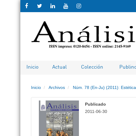
Salto rápido al contenido de la pági
Navegación principal
Contenido principal
Barra lateral
Inicio
Actual
Colección
Publin
Inicio
Archivos
Núm. 78 (En-Ju) (2011): Estética
Publicado
2011-06-30