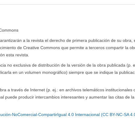
e Commons
antizarán a la revista el derecho de primera publicación de su obra, e
ocimiento de Creative Commons que permite a terceros compartir la ob
ón esta revista.
a no exclusiva de distribución de la versión de la obra publicada (p. ej
blicarla en un volumen monográfico) siempre que se indique la publicaci
ra a través de Internet (p. ej.: en archivos telemáticos institucionales 
al puede producir intercambios interesantes y aumentar las citas de la
ución-NoComercial-CompartirIgual 4.0 Internacional (CC BY-NC-SA 4.