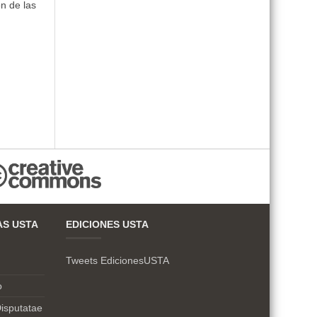
n de las
AS USTA
EDICIONES USTA
Tweets EdicionesUSTA
o
isputatae