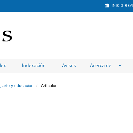
INICIO-REV
na
dex
Indexación
Avisos
Acerca de
, arte y educación
Artículos