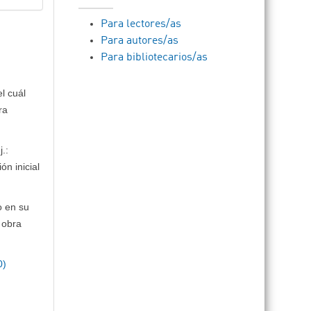
Para lectores/as
Para autores/as
Para bibliotecarios/as
l cuál
ra
.:
ón inicial
o en su
 obra
0)