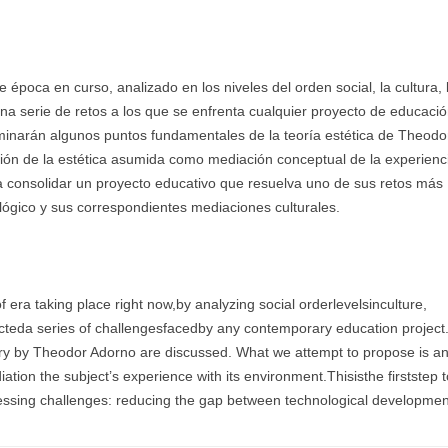
 época en curso, analizado en los niveles del orden social, la cultura, 
na serie de retos a los que se enfrenta cualquier proyecto de educaci
inarán algunos puntos fundamentales de la teoría estética de Theodo
ón de la estética asumida como mediación conceptual de la experienc
ra consolidar un proyecto educativo que resuelva uno de sus retos más
ológico y sus correspondientes mediaciones culturales.
f era taking place right now,by analyzing social orderlevelsinculture,
eda series of challengesfacedby any contemporary education project. 
ory by Theodor Adorno are discussed. What we attempt to propose is a
ion the subject’s experience with its environment.Thisisthe firststep t
pressing challenges: reducing the gap between technological developme