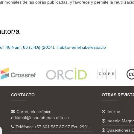
moniales de las obras publicadas, y favorece y permite la reutilizació
autor/a
Vol. 46 Núm. 85 (Jl-Di) (2014): Habitar en el ciberespacio
CONTACTO
OTRAS REVIST
Correo electrónico:
Iteckne
editorial@usantotomas.edu.co
Ingenio Magn
Teléfono: +57 601 587 87 97 Ext. 2991
Quaestiones D