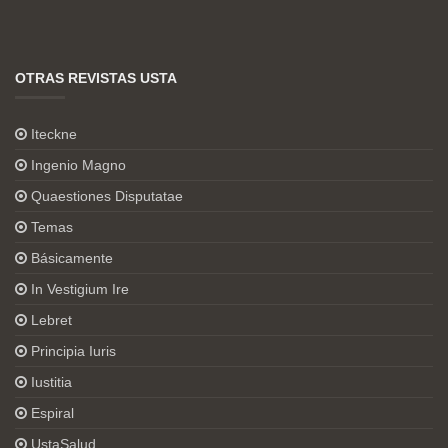
OTRAS REVISTAS USTA
Iteckne
Ingenio Magno
Quaestiones Disputatae
Temas
Básicamente
In Vestigium Ire
Lebret
Principia Iuris
Iustitia
Espiral
UstaSalud