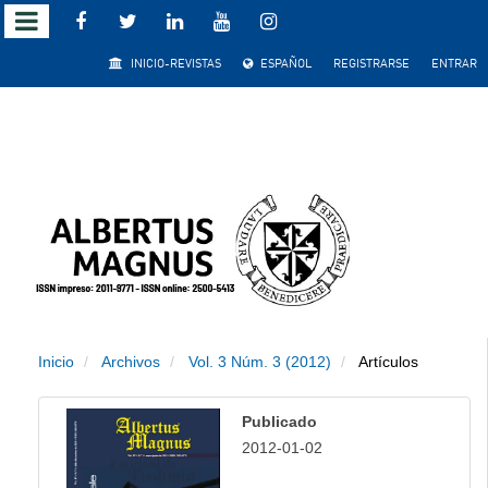
Salto
INICIO-REVISTAS
ESPAÑOL
REGISTRARSE
ENTRAR
rápido
al
contenido
de
la
página
Inicio
Archivos
Vol. 3 Núm. 3 (2012)
Artículos
Navegación
principal
Publicado
Contenido
2012-01-02
principal
Barra