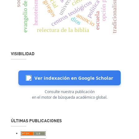
evangelio de marcos
henoteismo
política
centros teológicos
escuela
anuncio
dios
relectura de la biblia
VISIBILIDAD
Ver indexación en Google Scholar
Consulte nuestra publicación
en el motor de búsqueda académico global.
ÚLTIMAS PUBLICACIONES