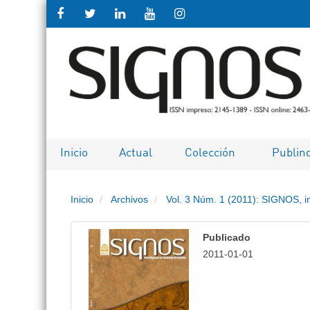
Salto
rápido
al
contenido
de
Inicio
Actual
Colección
Publin
la
Inicio
Archivos
Vol. 3 Núm. 1 (2011): SIGNOS, i
página
Navegación
Publicado
principal
2011-01-01
Contenido
principal
Barra