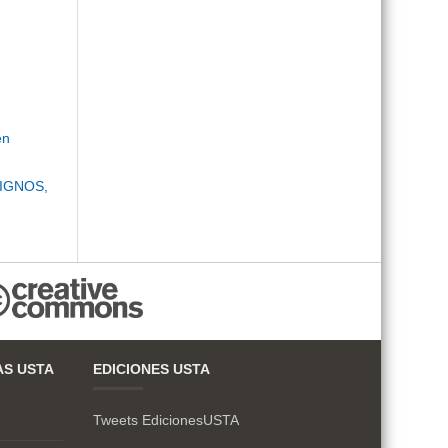
en
IGNOS,
AS USTA
EDICIONES USTA
Tweets EdicionesUSTA