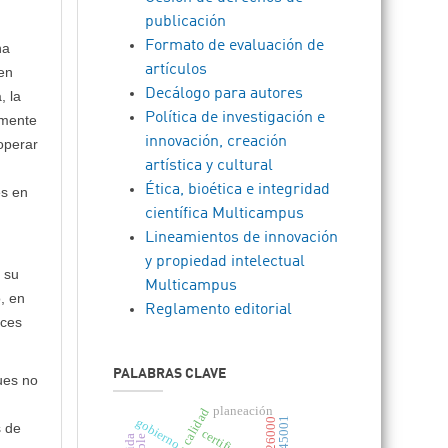
publicación
Formato de evaluación de
na
artículos
en
Decálogo para autores
, la
Política de investigación e
amente
innovación, creación
operar
artística y cultural
Ética, bioética e integridad
es en
científica Multicampus
Lineamientos de innovación
y propiedad intelectual
 su
Multicampus
, en
Reglamento editorial
nces
PALABRAS CLAVE
ues no
planeación
gobierno
iso 45001
iso 26000
s de