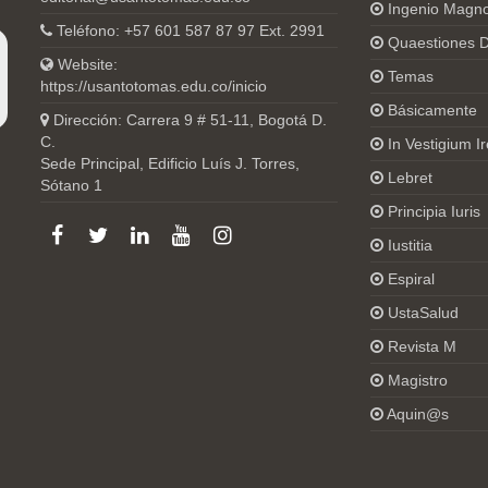
Ingenio Magn
Teléfono: +57 601 587 87 97 Ext. 2991
Quaestiones D
Website:
Temas
https://usantotomas.edu.co/inicio
Básicamente
Dirección: Carrera 9 # 51-11, Bogotá D.
C.
In Vestigium Ir
Sede Principal, Edificio Luís J. Torres,
Lebret
Sótano 1
Principia Iuris
Iustitia
Espiral
UstaSalud
Revista M
Magistro
Aquin@s