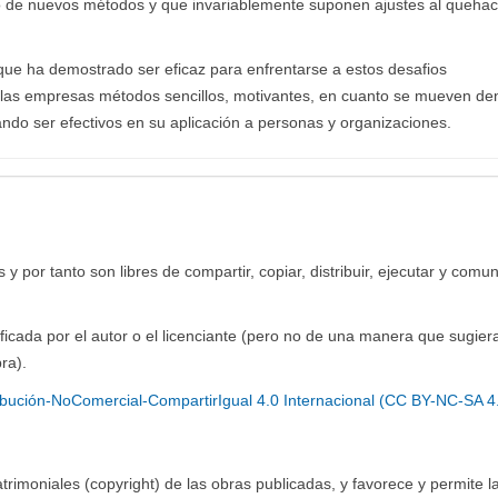
lo de nuevos métodos y que invariablemente suponen ajustes al queha
que ha demostrado ser eficaz para enfrentarse a estos desafios
de las empresas métodos sencillos, motivantes, en cuanto se mueven de
tando ser efectivos en su aplicación a personas y organizaciones.
y por tanto son libres de compartir, copiar, distribuir, ejecutar y comun
ficada por el autor o el licenciante (pero no de una manera que sugier
ra).
bución-NoComercial-CompartirIgual 4.0 Internacional (CC BY-NC-SA 4
imoniales (copyright) de las obras publicadas, y favorece y permite l