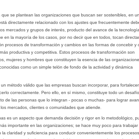
s que se plantean las organizaciones que buscan ser sostenibles, en u
stá directamente relacionado con los ajustes que frecuentemente deb
los mercados y grupos de interés, producto del avance de la tecnología
que en la mayoría de los casos, por no decir que en todos, tocan direct
ón procesos de transformación y cambios en las formas de concebir y 
n más productiva y competitiva. Estos procesos de transformación son
os, mujeres y hombres que constituyen la esencia de las organizacion
econocidas como un simple telón de fondo de la actividad y dinámica
o un método válido que las empresas buscan incorporar, para fortalecer
cerlo correctamente. Pero ello, en sí mismo, constituye todo un desafío
nto de las personas que lo integran - pocas o muchas- para lograr ava
e los mercados, clientes o comunidades que atiende.
sonas es un aspecto que demanda decisión y rigor en lo metodológico, p
 más importante en las organizaciones; se hace muy poco para trabajar
la claridad y suficiencia para conducir convenientemente los proceso