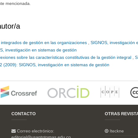
ente mencionada.
autor/a
s integrados de gestión en las organizaciones
,
SIGNOS, investigación 
S, investigación en sistemas de gestión
lexiones sobre las características constitutivas de la gestión integral
,
S
 2 (2009): SIGNOS, investigación en sistemas de gestión
CONTACTO
OTRAS REVIST
Correo electrónico:
Iteckne
editorial@usantotomas.edu.co