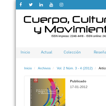
Salto
rápido
al
contenido
de
Inicio
Actual
Colección
Reseñ
la
Inicio
Archivos
Vol. 2 Núm. 3 - 4 (2012)
Artíc
página
Navegación
Publicado
principal
17-01-2012
Contenido
principal
Barra