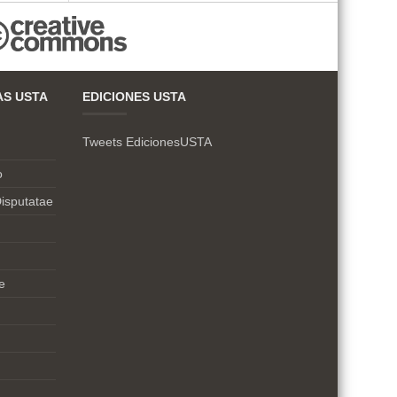
AS USTA
EDICIONES USTA
Tweets EdicionesUSTA
o
isputatae
e