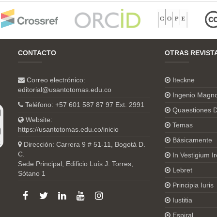
CONTACTO
OTRAS REVIST
Correo electrónico:
Iteckne
editorial@usantotomas.edu.co
Ingenio Magn
Teléfono: +57 601 587 87 97 Ext. 2991
Quaestiones D
Website:
Temas
https://usantotomas.edu.co/inicio
Básicamente
Dirección: Carrera 9 # 51-11, Bogotá D.
C.
In Vestigium Ir
Sede Principal, Edificio Luís J. Torres,
Lebret
Sótano 1
Principia Iuris
Iustitia
Espiral