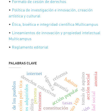
•
Formato de cesión de derechos
•
Política de investigación e innovación, creación
artística y cultural
•
Ética, bioética e integridad científica Multicampus
•
Lineamientos de innovación y propiedad intelectual
Multicampus
•
Reglamento editorial
PALABRAS CLAVE
reforma
internet
anomia
tomás de aquino
derechos colectivos
acción social
vigencia
habitus
garantía
acción polí- tica
sociedad de los pueblos
derechos adquiridos
acción popular
persona
seguridad social
tensiones
convenio 169
político
tasas
constitución