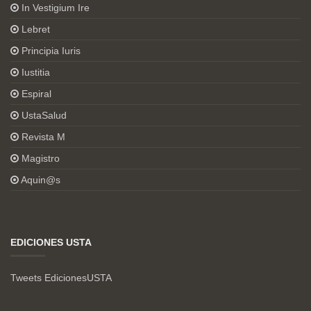
In Vestigium Ire
Lebret
Principia Iuris
Iustitia
Espiral
UstaSalud
Revista M
Magistro
Aquin@s
EDICIONES USTA
Tweets EdicionesUSTA