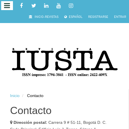
Salto
INICIO-REVISTAS
ESPAÑOL
REGISTRARSE
ENTRAR
rápido
al
contenido
de
la
página
Inicio
Contacto
Navegación
principal
Contacto
Contenido
principal
Dirección postal:
Carrera 9 # 51-11, Bogotá D. C.
Barra