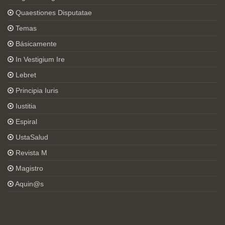
Quaestiones Disputatae
Temas
Básicamente
In Vestigium Ire
Lebret
Principia Iuris
Iustitia
Espiral
UstaSalud
Revista M
Magistro
Aquin@s