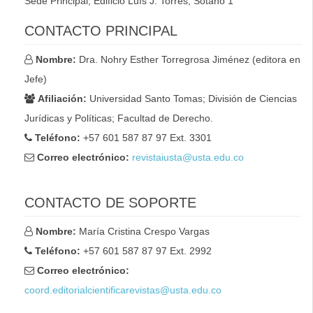
Sede Principal, Edificio Luís J. Torres, Sótano 1
lateral
CONTACTO PRINCIPAL
Nombre:
Dra. Nohry Esther Torregrosa Jiménez (editora en
Jefe)
Afiliación:
Universidad Santo Tomas; División de Ciencias
Jurídicas y Políticas; Facultad de Derecho.
Teléfono:
+57 601 587 87 97 Ext. 3301
Correo electrónico:
revistaiusta@usta.edu.co
CONTACTO DE SOPORTE
Nombre:
María Cristina Crespo Vargas
Teléfono:
+57 601 587 87 97 Ext. 2992
Correo electrónico:
coord.editorialcientificarevistas@usta.edu.co