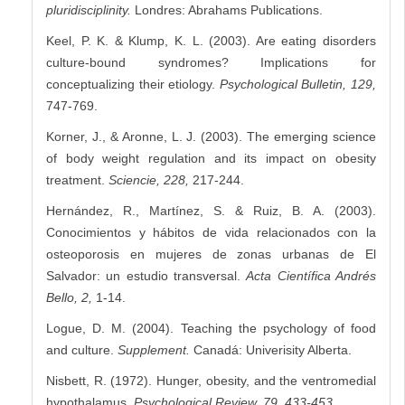
pluridisciplinity.
Londres: Abrahams Publications.
Keel, P. K. & Klump, K. L. (2003). Are eating disorders
culture-bound syndromes? Implications for
conceptualizing their etiology.
Psychological Bulletin, 129,
747-769.
Korner, J., & Aronne, L. J. (2003). The emerging science
of body weight regulation and its impact on obesity
treatment.
Sciencie, 228,
217-244.
Hernández, R., Martínez, S. & Ruiz, B. A. (2003).
Conocimientos y hábitos de vida relacionados con la
osteoporosis en mujeres de zonas urbanas de El
Salvador: un estudio transversal.
Acta Científica Andrés
Bello, 2,
1-14.
Logue, D. M. (2004). Teaching the psychology of food
and culture.
Supplement.
Canadá: Univerisity Alberta.
Nisbett, R. (1972). Hunger, obesity, and the ventromedial
hypothalamus.
Psychological Review, 79, 433-453.