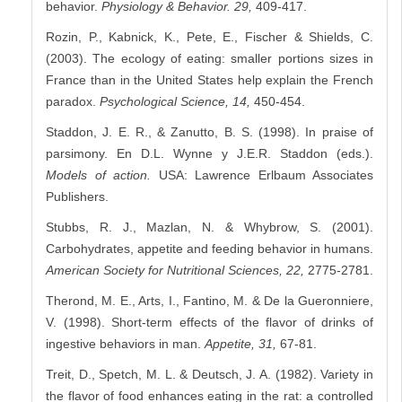
behavior.
Physiology & Behavior. 29,
409-417.
Rozin, P., Kabnick, K., Pete, E., Fischer & Shields, C.
(2003). The ecology of eating: smaller portions sizes in
France than in the United States help explain the French
paradox.
Psychological Science, 14,
450-454.
Staddon, J. E. R., & Zanutto, B. S. (1998). In praise of
parsimony. En D.L. Wynne y J.E.R. Staddon (eds.).
Models of action.
USA: Lawrence Erlbaum Associates
Publishers.
Stubbs, R. J., Mazlan, N. & Whybrow, S. (2001).
Carbohydrates, appetite and feeding behavior in humans.
American Society for Nutritional Sciences, 22,
2775-2781.
Therond, M. E., Arts, I., Fantino, M. & De la Gueronniere,
V. (1998). Short-term effects of the flavor of drinks of
ingestive behaviors in man.
Appetite, 31,
67-81.
Treit, D., Spetch, M. L. & Deutsch, J. A. (1982). Variety in
the flavor of food enhances eating in the rat: a controlled