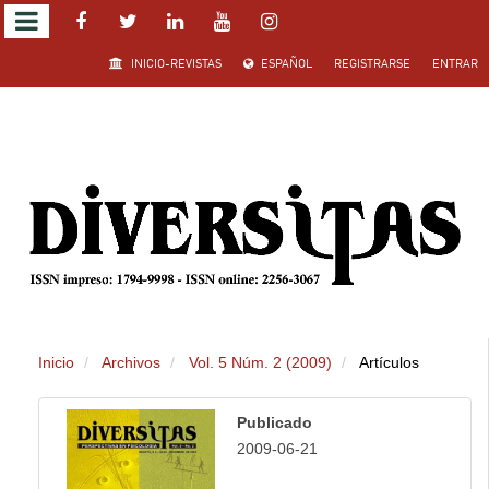
Salto
INICIO-REVISTAS
ESPAÑOL
REGISTRARSE
ENTRAR
rápido
al
contenido
de
la
página
Inicio
Archivos
Vol. 5 Núm. 2 (2009)
Artículos
Navegación
principal
Publicado
Contenido
2009-06-21
principal
Barra