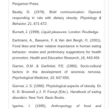
Pergamon Press.
Beatty, D. (1978). Brief communication: Operant
responding in rats with dietary obesity.
Physiology &
Behavior, 21, 671-672.
Burnett, J. (1999).
Liquid pleasures.
London: Routledge.
Eartmans, A., Baeyens, F. & Van den Bergh, O. (2001).
Food likes and their relative importance in human eating
behavior: review and preliminary suggestions for health
promotion.
Health and Education Research, 16,
443-456
Garner, D.M. & Garfinkel, P.E. (1980). Socio-cultural
factors in the development of anorexia nervosa.
Psychological Medicine, 10,
647-656.
Garrow, J. S. (1986). Physiological aspects of obesity. En
K. D. Brownell y J. P. Foreyt (Eds.).
Handbook of eating
disorders.
New York: Basic Books.
Igarine, I. (1995).
Anthropology of food and